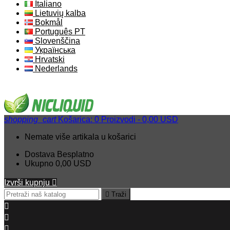
Italiano
Lietuvių kalba
Bokmål
Português PT
Slovenščina
Українська
Hrvatski
Nederlands
shopping_cart
Košarica:
0
Proizvodi - 0,00 USD
Nemate više artikala u košarici
Dostava
Besplatno
Ukupno
0,00 USD
Izvrši kupnju


Traži


