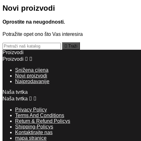
Novi proizvodi
Oprostite na neugodnosti.
Potražite opet ono što Vas interesira

Traži
Proizvodi
Proizvodi


Snižena cijena
Novi proizvodi
Najprodavanije
Naša tvrtka
Naša tvrtka


Privacy Policy
Terms And Conditions
Return & Refund Policys
Shipping-Policys
Kontaktirajte nas
mapa stranice