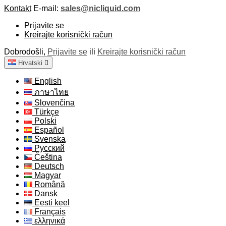
Kontakt
E-mail:
sales@nicliquid.com
Prijavite se
Kreirajte korisnički račun
Dobrodošli,
Prijavite se
ili
Kreirajte korisnički račun
Hrvatski

English
ภาษาไทย
Slovenčina
Türkçe
Polski
Español
Svenska
Русский
Čeština
Deutsch
Magyar
Română
Dansk
Eesti keel
Français
ελληνικά