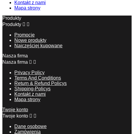
Kontakt z nami
Mapa strony
Produkty
Produkty


Promocje
Nowe produkty
Najczęściej kupowane
Nasza firma
Nasza firma


Privacy Policy
Terms And Conditions
Return & Refund Policys
Shipping-Policys
Kontakt z nami
Mapa strony
Twoje konto
Twoje konto


Dane osobowe
Zamówienia