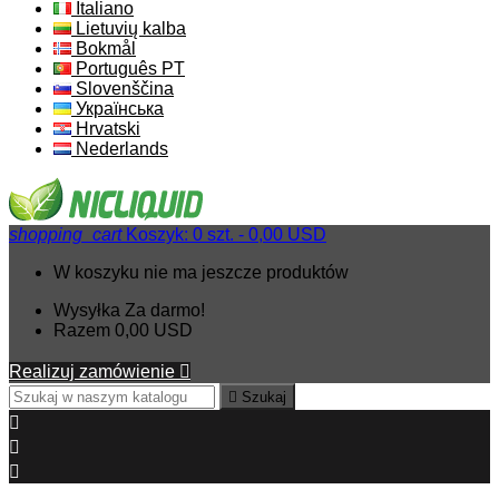
Italiano
Lietuvių kalba
Bokmål
Português PT
Slovenščina
Українська
Hrvatski
Nederlands
shopping_cart
Koszyk:
0
szt. - 0,00 USD
W koszyku nie ma jeszcze produktów
Wysyłka
Za darmo!
Razem
0,00 USD
Realizuj zamówienie


Szukaj


