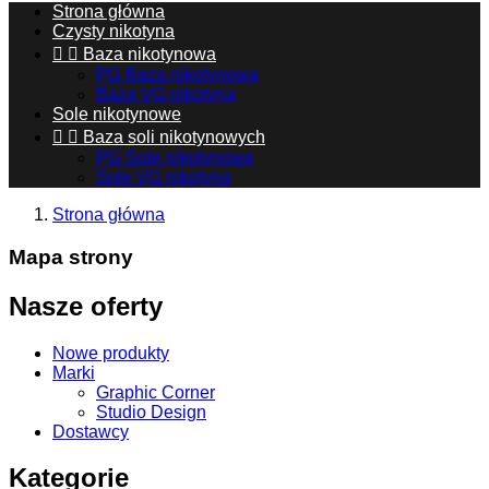
Strona główna
Czysty nikotyna


Baza nikotynowa
PG Baza nikotynowa
Baza VG nikotyna
Sole nikotynowe


Baza soli nikotynowych
PG Sole nikotynowe
Sole VG nikotyna
Strona główna
Mapa strony
Nasze oferty
Nowe produkty
Marki
Graphic Corner
Studio Design
Dostawcy
Kategorie