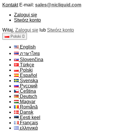
Kontakt
E-mail:
sales@nicliquid.com
Zaloguj się
Stwórz konto
Witaj,
Zaloguj się
lub
Stwórz konto
Polski

English
ภาษาไทย
Slovenčina
Türkçe
Polski
Español
Svenska
Русский
Čeština
Deutsch
Magyar
Română
Dansk
Eesti keel
Français
ελληνικά