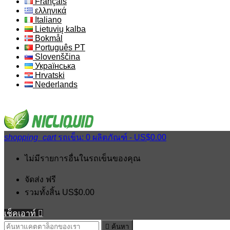
Français
ελληνικά
Italiano
Lietuvių kalba
Bokmål
Português PT
Slovenščina
Українська
Hrvatski
Nederlands
shopping_cart
รถเข็น:
0
ผลิตภัณฑ์ - US$0.00
ไม่มีรายการอื่นในรถเข็นของคุณ
จัดส่ง
ฟรี
รวมทั้งสิ้น
US$0.00
เช็คเอาท์


ค้นหา