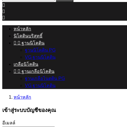



หน้าหลัก
นิโคตินบริสุทธิ์


ฐานนิโคติน
ฐานนิโคติน PG
VG ฐานนิโคติน
เกลือนิโคติน


ฐานเกลือนิโคติน
ฐานเกลือไนตติน PG
VG ฐานนิโคติน
หน้าหลัก
เข้าสู่ระบบบัญชีของคุณ
อีเมลล์