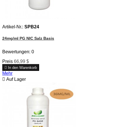
Artikel-Nr.:
SPB24
24mg/ml PG NIC Salz Basis
Bewertungen:
0
Preis
66,99 $

In den Warenkorb
Mehr

Auf Lager