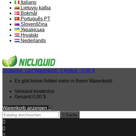
Italiano
Lietuvių kalba
Bokmål
Português PT
Slovenščina
Українська
Hrvatski
Nederlands
shopping_cart
Warenkorb:
0
Artikel - 0,00 $
Es gibt keine Artikel mehr in Ihrem Warenkorb
Versand
kostenlos
Gesamt
0,00 $
Warenkorb anzeigen


Suche


