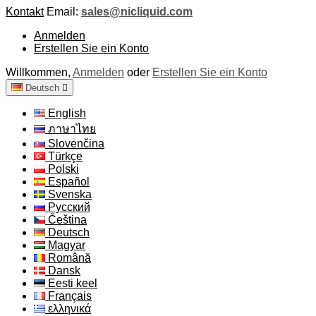
Kontakt
Email:
sales@nicliquid.com
Anmelden
Erstellen Sie ein Konto
Willkommen,
Anmelden
oder
Erstellen Sie ein Konto
Deutsch

English
ภาษาไทย
Slovenčina
Türkçe
Polski
Español
Svenska
Русский
Čeština
Deutsch
Magyar
Română
Dansk
Eesti keel
Français
ελληνικά