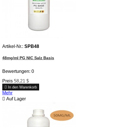
Artikel-Nr.:
SPB48
48mg/ml PG NIC Salz Basis
Bewertungen:
0
Preis
58,21 $

In den Warenkorb
Mehr

Auf Lager