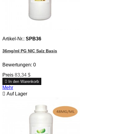
Artikel-Nr.:
SPB36
36mg/ml PG NIC Salz Basis
Bewertungen:
0
Preis
83,34 $

In den Warenkorb
Mehr

Auf Lager