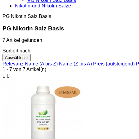
VG Nikotin Salz Basis
Nikotin-und Nikotin Salze
PG Nikotin Salz Basis
PG Nikotin Salz Basis
7 Artikel gefunden
Sortiert nach:
Auswählen

Relevanz
Name (A bis Z)
Name (Z bis A)
Preis (aufsteigend)
P
1 - 7 von 7 Artikel(n)

