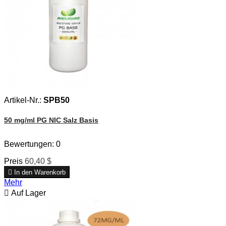
Artikel-Nr.:
SPB50
50 mg/ml PG NIC Salz Basis
Bewertungen:
0
Preis
60,40 $

In den Warenkorb
Mehr

Auf Lager