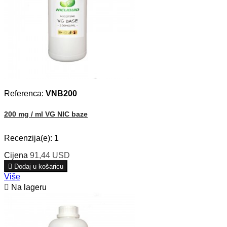
Referenca:
VNB200
200 mg / ml VG NIC baze
Recenzija(e):
1
Cijena
91,44 USD

Dodaj u košaricu
Više

Na lageru