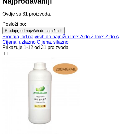
Najprodavaniji
Ovdje su 31 proizvoda.
Posloži po:
Prodaja, od najviših do najnižih

Prodaja, od najviših do najnižih
Ime: A do Ž
Ime: Ž do A
Cijena, uzlazno
Cijena, silazno
Prikazuje 1-12 od 31 proizvoda

