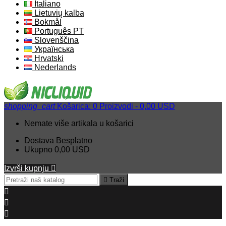
Italiano
Lietuvių kalba
Bokmål
Português PT
Slovenščina
Українська
Hrvatski
Nederlands
shopping_cart
Košarica:
0
Proizvodi - 0,00 USD
Nemate više artikala u košarici
Dostava
Besplatno
Ukupno
0,00 USD
Izvrši kupnju


Traži


