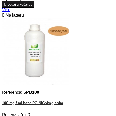

Dodaj u košaricu
Više

Na lageru
Referenca:
SPB100
100 mg / ml baze PG NICskog soka
Recenzija(e):
0