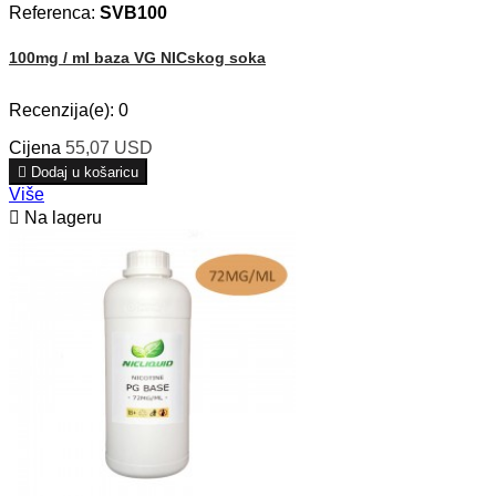
Referenca:
SVB100
100mg / ml baza VG NICskog soka
Recenzija(e):
0
Cijena
55,07 USD

Dodaj u košaricu
Više

Na lageru