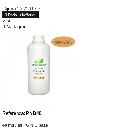
Cijena
55,75 USD

Dodaj u košaricu
Više

Na lageru
Referenca:
PNB48
48 mg / ml PG NIC baze