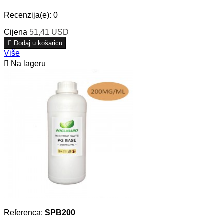
Recenzija(e):
0
Cijena
51,41 USD

Dodaj u košaricu
Više

Na lageru
Referenca:
SPB200