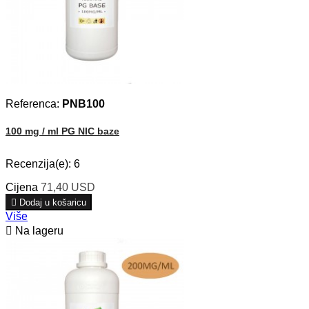
Referenca:
PNB100
100 mg / ml PG NIC baze
Recenzija(e):
6
Cijena
71,40 USD

Dodaj u košaricu
Više

Na lageru