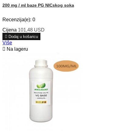
200 mg / ml baze PG NICskog soka
Recenzija(e):
0
Cijena
101,48 USD

Dodaj u košaricu
Više

Na lageru