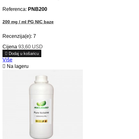
Referenca:
PNB200
200 mg / ml PG NIC baze
Recenzija(e):
7
Cijena
93,60 USD

Dodaj u košaricu
Više

Na lageru