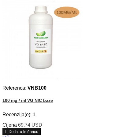
Referenca:
VNB100
100 mg / ml VG NIC baze
Recenzija(e):
1
Cijena
69,74 USD

Dodaj u košaricu