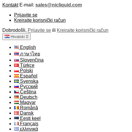
Kontakt
E-mail:
sales@nicliquid.com
Prijavite se
Kreirajte korisnički račun
Dobrodošli,
Prijavite se
ili
Kreirajte korisnički račun
Hrvatski

English
ภาษาไทย
Slovenčina
Türkçe
Polski
Español
Svenska
Русский
Čeština
Deutsch
Magyar
Română
Dansk
Eesti keel
Français
ελληνικά