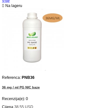
Više

Na lageru
Referenca:
PNB36
36 mg / ml PG NIC baze
Recenzija(e):
0
Cijena
38,55 USD