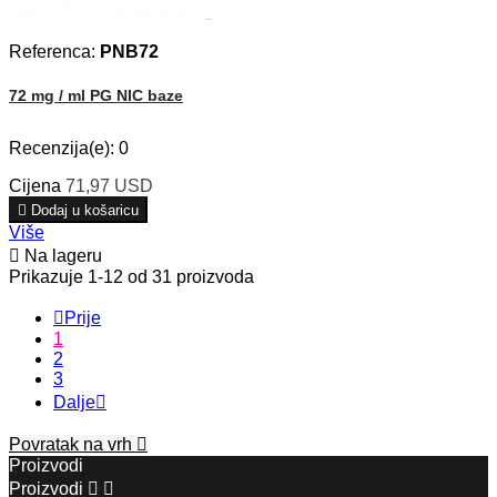
Referenca:
PNB72
72 mg / ml PG NIC baze
Recenzija(e):
0
Cijena
71,97 USD

Dodaj u košaricu
Više

Na lageru
Prikazuje 1-12 od 31 proizvoda

Prije
1
2
3
Dalje

Povratak na vrh

Proizvodi
Proizvodi

