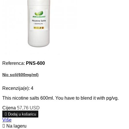
Referenca:
PNS-600
Nic soli(600mg/ml)
Recenzija(e):
4
This nicotine salts 600ml. You have to blend it with pg/vg.
Cijena
57,76 USD

Dodaj u košaricu
Više

Na lageru