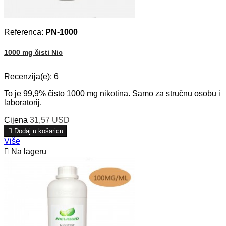
Referenca:
PN-1000
1000 mg čisti Nic
Recenzija(e):
6
To je 99,9% čisto 1000 mg nikotina. Samo za stručnu osobu i
laboratorij.
Cijena
31,57 USD

Dodaj u košaricu
Više

Na lageru