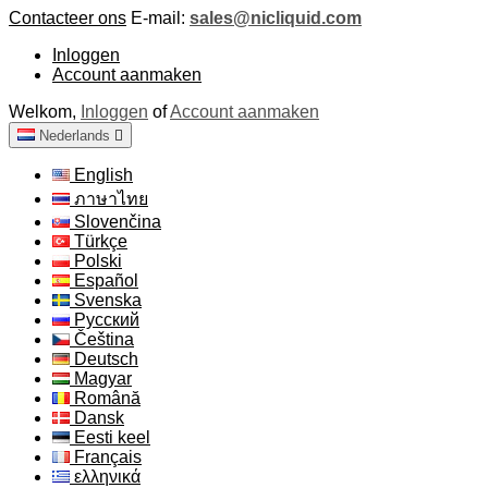
Contacteer ons
E-mail:
sales@nicliquid.com
Inloggen
Account aanmaken
Welkom,
Inloggen
of
Account aanmaken
Nederlands

English
ภาษาไทย
Slovenčina
Türkçe
Polski
Español
Svenska
Русский
Čeština
Deutsch
Magyar
Română
Dansk
Eesti keel
Français
ελληνικά