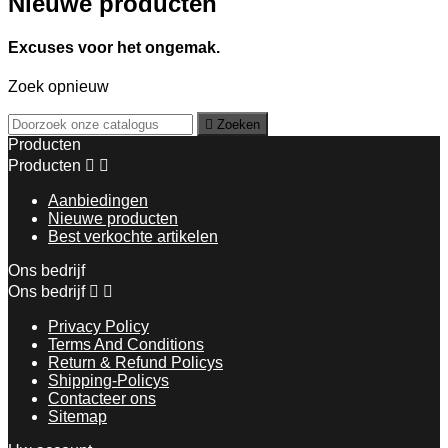
Nieuwe producten
Excuses voor het ongemak.
Zoek opnieuw

Zoeken
Producten
Producten


Aanbiedingen
Nieuwe producten
Best verkochte artikelen
Ons bedrijf
Ons bedrijf


Privacy Policy
Terms And Conditions
Return & Refund Policys
Shipping-Policys
Contacteer ons
Sitemap