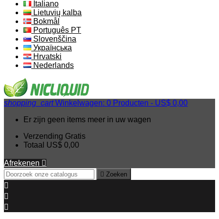
Italiano
Lietuvių kalba
Bokmål
Português PT
Slovenščina
Українська
Hrvatski
Nederlands
shopping_cart
Winkelwagen:
0
Producten - US$ 0,00
Er zijn geen items meer in uw wagen
Verzending
Gratis
Totaal
US$ 0,00
Afrekenen


Zoeken


