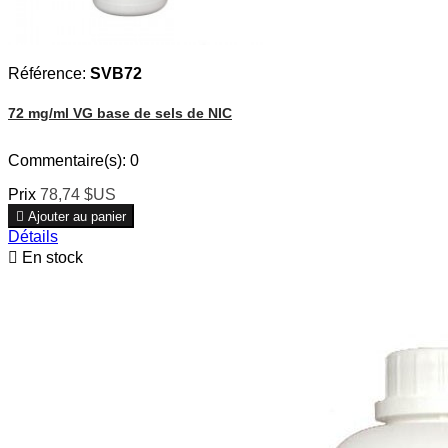
Référence:
SVB72
72 mg/ml VG base de sels de NIC
Commentaire(s):
0
Prix
78,74 $US

Ajouter au panier
Détails

En stock