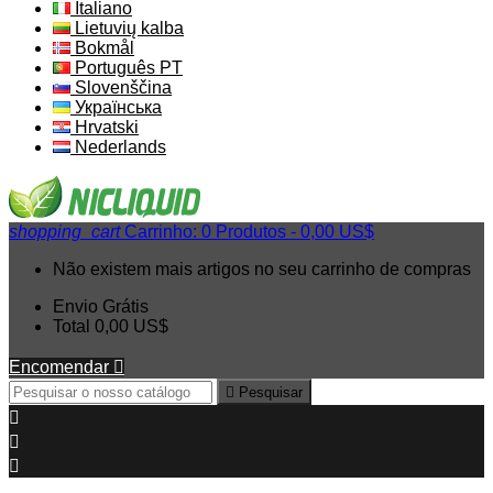
Italiano
Lietuvių kalba
Bokmål
Português PT
Slovenščina
Українська
Hrvatski
Nederlands
shopping_cart
Carrinho:
0
Produtos - 0,00 US$
Não existem mais artigos no seu carrinho de compras
Envio
Grátis
Total
0,00 US$
Encomendar


Pesquisar


