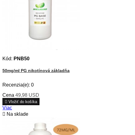
Kód:
PNB50
50mg/ml PG nikotínová základňa
Recenzia(e):
0
Cena
49,98 USD

Vložiť do košíka
Viac

Na sklade