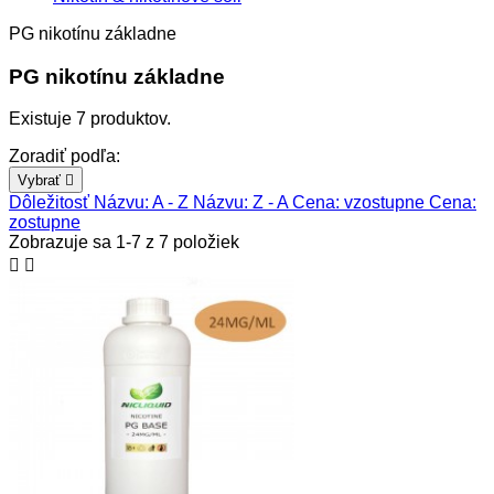
PG nikotínu základne
PG nikotínu základne
Existuje 7 produktov.
Zoradiť podľa:
Vybrať

Dôležitosť
Názvu: A - Z
Názvu: Z - A
Cena: vzostupne
Cena:
zostupne
Zobrazuje sa 1-7 z 7 položiek

