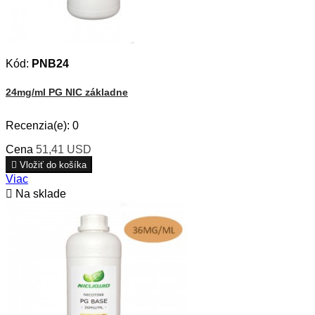
Kód:
PNB24
24mg/ml PG NIC základne
Recenzia(e):
0
Cena
51,41 USD

Vložiť do košíka
Viac

Na sklade