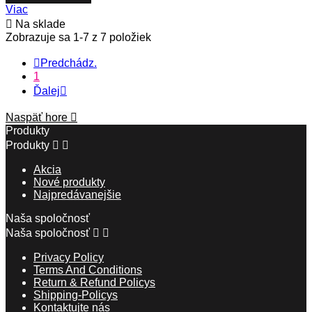
Viac

Na sklade
Zobrazuje sa 1-7 z 7 položiek

Predchádz.
1
Ďalej

Naspäť hore

Produkty
Produkty


Akcia
Nové produkty
Najpredávanejšie
Naša spoločnosť
Naša spoločnosť


Privacy Policy
Terms And Conditions
Return & Refund Policys
Shipping-Policys
Kontaktujte nás