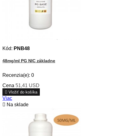
Kód:
PNB48
48mg/ml PG NIC základne
Recenzia(e):
0
Cena
51,41 USD

Vložiť do košíka
Viac

Na sklade