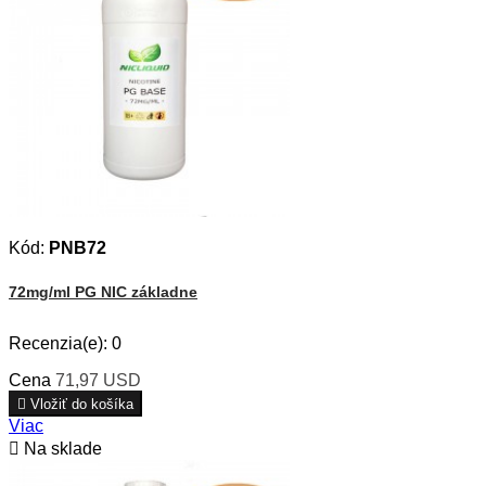
Kód:
PNB72
72mg/ml PG NIC základne
Recenzia(e):
0
Cena
71,97 USD

Vložiť do košíka
Viac

Na sklade