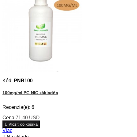
Kód:
PNB100
100mg/ml PG NIC základňa
Recenzia(e):
6
Cena
71,40 USD

Vložiť do košíka
Viac

Na sklade