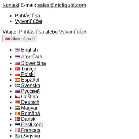
Kontakt
E-mail:
sales@nicliquid.com
Prihlásiť sa
Vytvoriť účet
Vitajte,
Prihlásiť sa
alebo
Vytvoriť účet
Slovenčina

English
ภาษาไทย
Slovenčina
Türkçe
Polski
Español
Svenska
Русский
Čeština
Deutsch
Magyar
Română
Dansk
Eesti keel
Français
ελληνικά