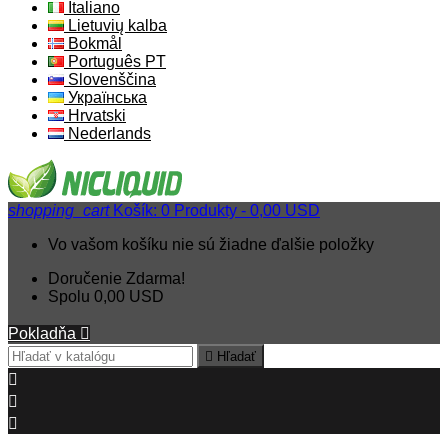
Italiano
Lietuvių kalba
Bokmål
Português PT
Slovenščina
Українська
Hrvatski
Nederlands
shopping_cart
Košík:
0
Produkty - 0,00 USD
Vo vašom košíku nie sú žiadne ďalšie položky
Doručenie
Zdarma!
Spolu
0,00 USD
Pokladňa


Hľadať


