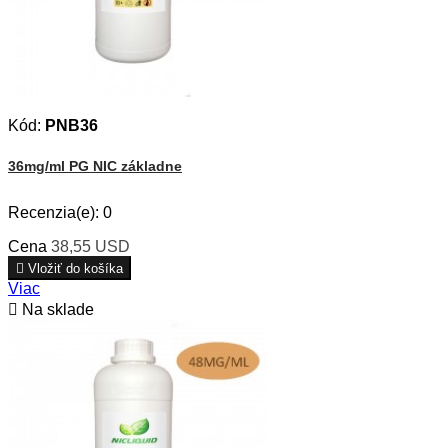
Kód:
PNB36
36mg/ml PG NIC základne
Recenzia(e):
0
Cena
38,55 USD

Vložiť do košíka
Viac

Na sklade