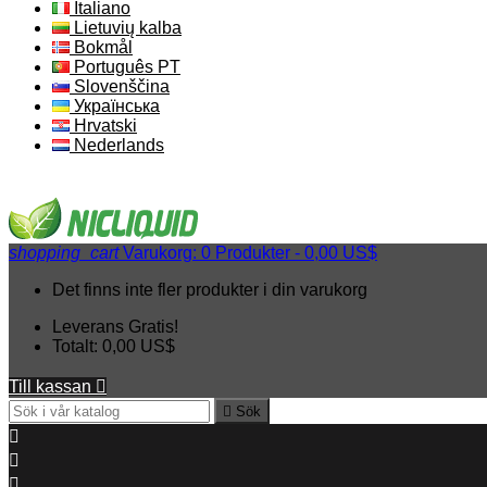
Italiano
Lietuvių kalba
Bokmål
Português PT
Slovenščina
Українська
Hrvatski
Nederlands
shopping_cart
Varukorg:
0
Produkter - 0,00 US$
Det finns inte fler produkter i din varukorg
Leverans
Gratis!
Totalt:
0,00 US$
Till kassan


Sök


