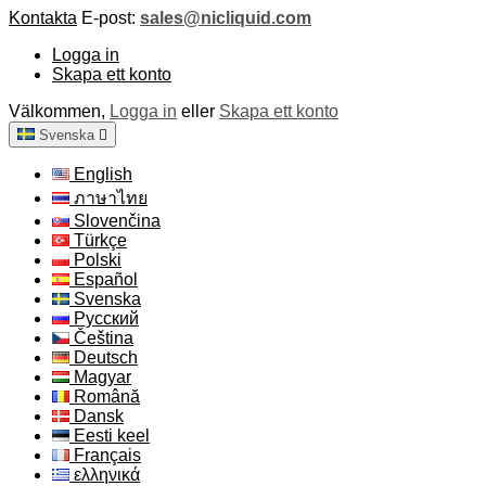
Kontakta
E-post:
sales@nicliquid.com
Logga in
Skapa ett konto
Välkommen,
Logga in
eller
Skapa ett konto
Svenska

English
ภาษาไทย
Slovenčina
Türkçe
Polski
Español
Svenska
Русский
Čeština
Deutsch
Magyar
Română
Dansk
Eesti keel
Français
ελληνικά