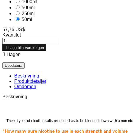
1000ml
500ml
250ml
50ml
57,76 US$
Kvantitet

Lägg till i varukorgen

I lager
Beskrivning
Produktdetaljer
Omdömen
Beskrivning
These types of nicotine salts products has to be blended down with a non nic
*How many pure nicotine to use in each strength
and volume