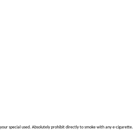
your special use
d.
Absolutely prohibit
directly to smoke with any e-cigarette.