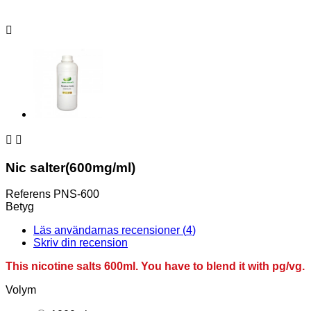



Nic salter(600mg/ml)
Referens
PNS-600
Betyg
Läs användarnas recensioner (
4
)
Skriv din recension
This nicotine salts 600ml. You have to blend it with pg/vg.
Volym