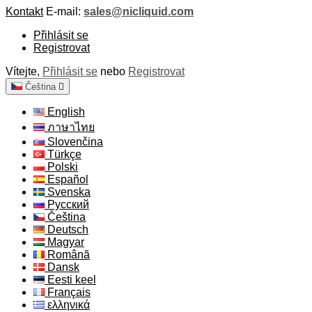
Kontakt
E-mail:
sales@nicliquid.com
Přihlásit se
Registrovat
Vítejte,
Přihlásit se
nebo
Registrovat
Čeština

English
ภาษาไทย
Slovenčina
Türkçe
Polski
Español
Svenska
Русский
Čeština
Deutsch
Magyar
Română
Dansk
Eesti keel
Français
ελληνικά