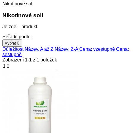
Nikotinové soli
Nikotinové soli
Je zde 1 produkt.
Seřadit podle:
Vybrat

Důležitost
Název, A až Z
Název: Z-A
Cena: vzestupně
Cena:
sestupně
Zobrazení 1-1 z 1 položek

