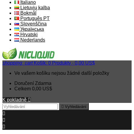
Italiano
Lietuvių kalba
Bokmål
Português PT
Slovenščina
Українська
Hrvatski
Nederlands
shopping_cart
Košík:
0
Produkty - 0,00 US$
Ve vašem košíku nejsou žádné další položky
Doručení
Zdarma
Celkem
0,00 US$
K pokladně


Vyhledávání


