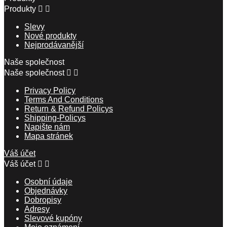
Produkty


Slevy
Nové produkty
Nejprodávanější
Naše společnost
Naše společnost


Privacy Policy
Terms And Conditions
Return & Refund Policys
Shipping-Policys
Napište nám
Mapa stránek
Váš účet
Váš účet


Osobní údaje
Objednávky
Dobropisy
Adresy
Slevové kupóny