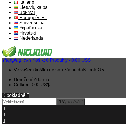
Italiano
Lietuvių kalba
Bokmål
Português PT
Slovenščina
Українська
Hrvatski
Nederlands
shopping_cart
Košík:
0
Produkty - 0,00 US$
Ve vašem košíku nejsou žádné další položky
Doručení
Zdarma
Celkem
0,00 US$
K pokladně


Vyhledávání


