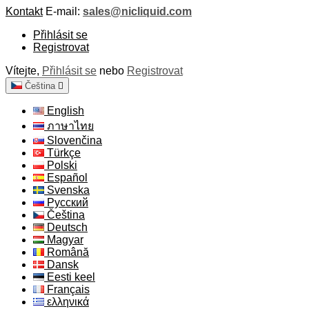
Kontakt
E-mail:
sales@nicliquid.com
Přihlásit se
Registrovat
Vítejte,
Přihlásit se
nebo
Registrovat
Čeština

English
ภาษาไทย
Slovenčina
Türkçe
Polski
Español
Svenska
Русский
Čeština
Deutsch
Magyar
Română
Dansk
Eesti keel
Français
ελληνικά