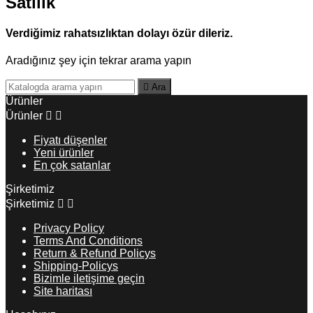
Satılık
Verdiğimiz rahatsızlıktan dolayı özür dileriz.
Aradığınız şey için tekrar arama yapın

Ara
Ürünler
Ürünler


Fiyatı düşenler
Yeni ürünler
En çok satanlar
Şirketimiz
Şirketimiz


Privacy Policy
Terms And Conditions
Return & Refund Policys
Shipping-Policys
Bizimle iletişime geçin
Site haritası