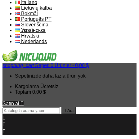
Italiano
Lietuvių kalba
Bokmål
Português PT
Slovenščina
Українська
Hrvatski
Nederlands
shopping_cart
Sepet:
0
Ürünler - 0,00 $
Sepetinizde daha fazla ürün yok
Kargolama
Ücretsiz
Toplam
0,00 $
Satın al


Ara


