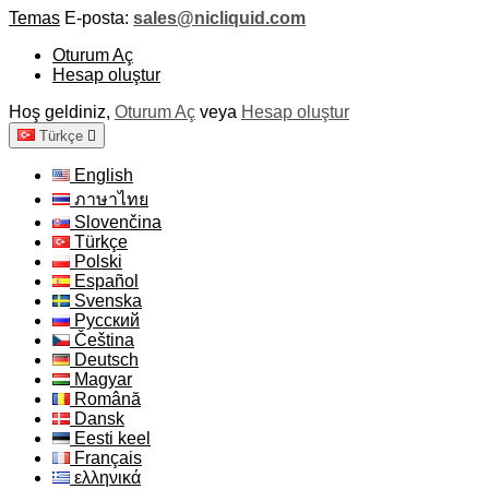
Temas
E-posta:
sales@nicliquid.com
Oturum Aç
Hesap oluştur
Hoş geldiniz,
Oturum Aç
veya
Hesap oluştur
Türkçe

English
ภาษาไทย
Slovenčina
Türkçe
Polski
Español
Svenska
Русский
Čeština
Deutsch
Magyar
Română
Dansk
Eesti keel
Français
ελληνικά