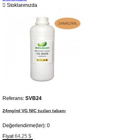

Stoklarımızda
Referans:
SVB24
24mg/ml VG NIC tuzları tabanı
Değerlendirme(ler):
0
Fiyat
64,25 $