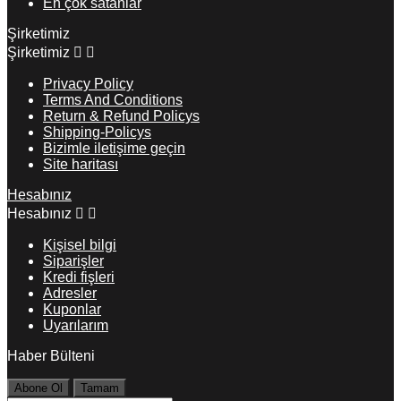
En çok satanlar
Şirketimiz
Şirketimiz


Privacy Policy
Terms And Conditions
Return & Refund Policys
Shipping-Policys
Bizimle iletişime geçin
Site haritası
Hesabınız
Hesabınız


Kişisel bilgi
Siparişler
Kredi fişleri
Adresler
Kuponlar
Uyarılarım
Haber Bülteni