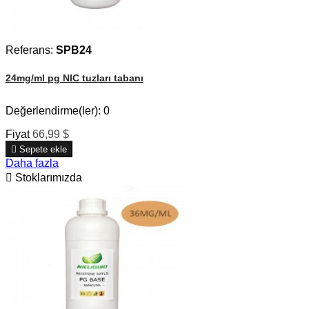
Referans:
SPB24
24mg/ml pg NIC tuzları tabanı
Değerlendirme(ler):
0
Fiyat
66,99 $

Sepete ekle
Daha fazla

Stoklarımızda