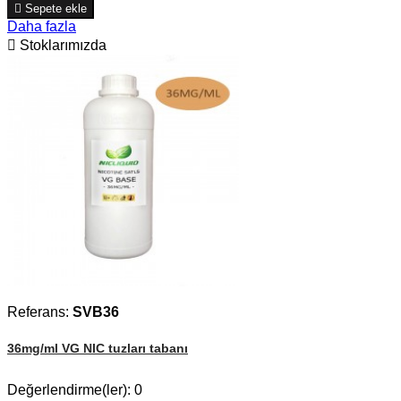

Sepete ekle
Daha fazla

Stoklarımızda
Referans:
SVB36
36mg/ml VG NIC tuzları tabanı
Değerlendirme(ler):
0