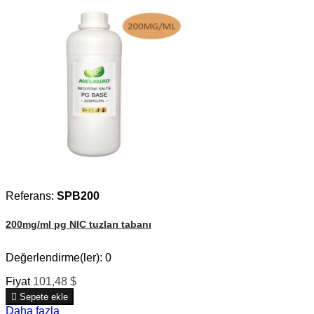
Referans:
SPB200
200mg/ml pg NIC tuzları tabanı
Değerlendirme(ler):
0
Fiyat
101,48 $

Sepete ekle
Daha fazla