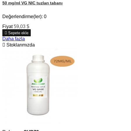
50 mg/ml VG NIC tuzları tabanı
Değerlendirme(ler):
0
Fiyat
59,03 $

Sepete ekle
Daha fazla

Stoklarımızda