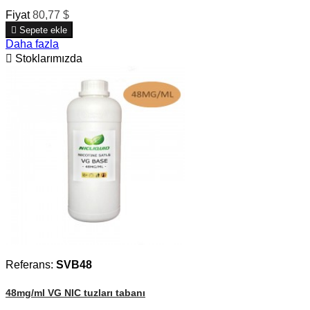
Fiyat
80,77 $

Sepete ekle
Daha fazla

Stoklarımızda
Referans:
SVB48
48mg/ml VG NIC tuzları tabanı