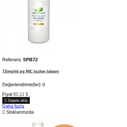
Referans:
SPB72
72mg/ml pg NIC tuzları tabanı
Değerlendirme(ler):
0
Fiyat
80,11 $

Sepete ekle
Daha fazla

Stoklarımızda