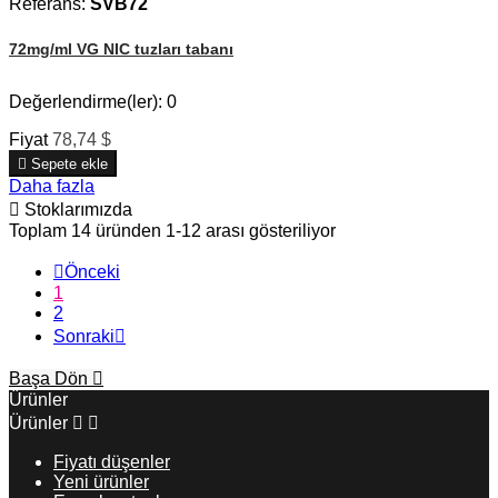
Referans:
SVB72
72mg/ml VG NIC tuzları tabanı
Değerlendirme(ler):
0
Fiyat
78,74 $

Sepete ekle
Daha fazla

Stoklarımızda
Toplam 14 üründen 1-12 arası gösteriliyor

Önceki
1
2
Sonraki

Başa Dön

Ürünler
Ürünler


Fiyatı düşenler
Yeni ürünler