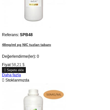
Referans:
SPB48
48mg/ml pg NIC tuzları tabanı
Değerlendirme(ler):
0
Fiyat
58,21 $

Sepete ekle
Daha fazla

Stoklarımızda