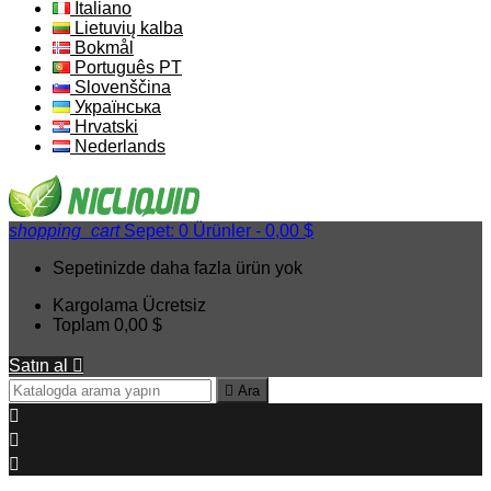
Italiano
Lietuvių kalba
Bokmål
Português PT
Slovenščina
Українська
Hrvatski
Nederlands
shopping_cart
Sepet:
0
Ürünler - 0,00 $
Sepetinizde daha fazla ürün yok
Kargolama
Ücretsiz
Toplam
0,00 $
Satın al


Ara


