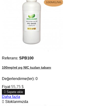
Referans:
SPB100
100mg/ml pg NIC tuzları tabanı
Değerlendirme(ler):
0
Fiyat
55,75 $

Sepete ekle
Daha fazla

Stoklarımızda