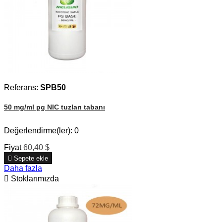
Referans:
SPB50
50 mg/ml pg NIC tuzları tabanı
Değerlendirme(ler):
0
Fiyat
60,40 $

Sepete ekle
Daha fazla

Stoklarımızda