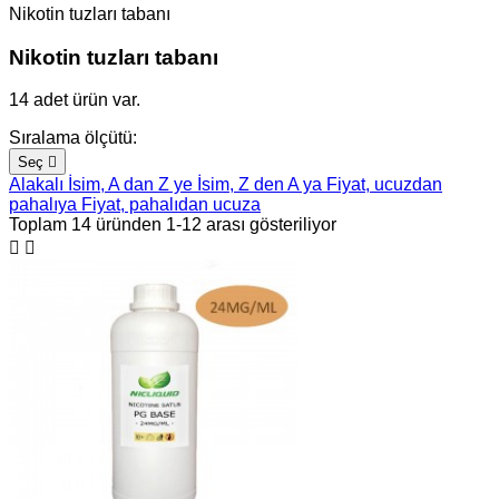
Nikotin tuzları tabanı
Nikotin tuzları tabanı
14 adet ürün var.
Sıralama ölçütü:
Seç

Alakalı
İsim, A dan Z ye
İsim, Z den A ya
Fiyat, ucuzdan
pahalıya
Fiyat, pahalıdan ucuza
Toplam 14 üründen 1-12 arası gösteriliyor

