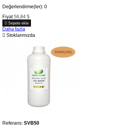
Değerlendirme(ler):
0
Fiyat
56,84 $

Sepete ekle
Daha fazla

Stoklarımızda
Referans:
SVB50