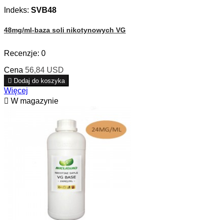
Indeks:
SVB48
48mg/ml-baza soli nikotynowych VG
Recenzje:
0
Cena
56,84 USD

Dodaj do koszyka
Więcej

W magazynie