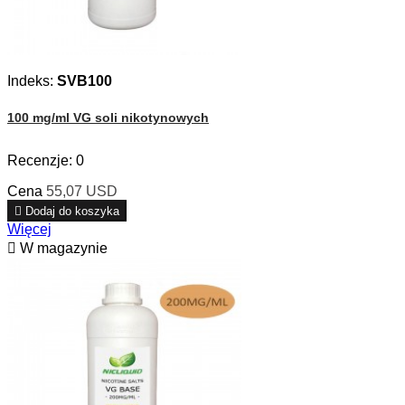
Indeks:
SVB100
100 mg/ml VG soli nikotynowych
Recenzje:
0
Cena
55,07 USD

Dodaj do koszyka
Więcej

W magazynie