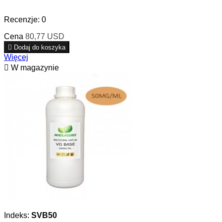
Recenzje:
0
Cena
80,77 USD

Dodaj do koszyka
Więcej

W magazynie
Indeks:
SVB50