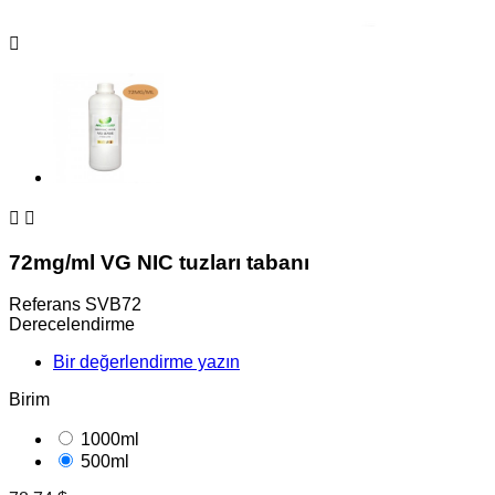



72mg/ml VG NIC tuzları tabanı
Referans
SVB72
Derecelendirme
Bir değerlendirme yazın
Birim
1000ml
500ml