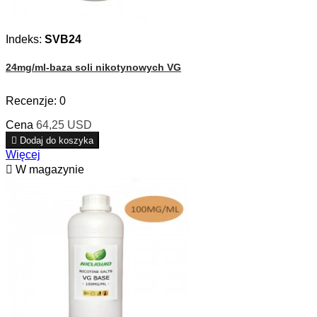
Indeks:
SVB24
24mg/ml-baza soli nikotynowych VG
Recenzje:
0
Cena
64,25 USD

Dodaj do koszyka
Więcej

W magazynie