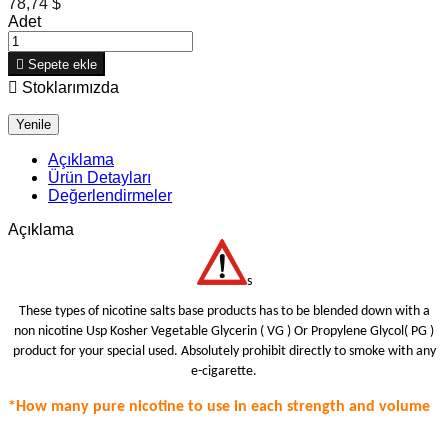
78,74 $
Adet

Sepete ekle

Stoklarımızda
Açıklama
Ürün Detayları
Değerlendirmeler
Açıklama
s
These types of nicotine salts base products has to be blended down with a
non nicotine Usp Kosher Vegetable Glycerin ( VG ) Or Propylene Glycol( PG )
product for your special use
d.
Absolutely prohibit
directly to smoke with any
e-cigarette.
*How many pure nicotine to use in each strength
and volume