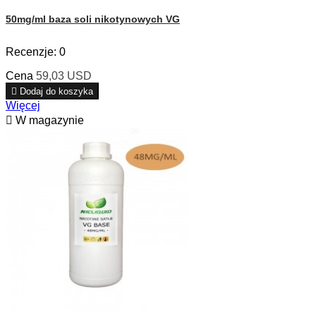
50mg/ml baza soli nikotynowych VG
Recenzje:
0
Cena
59,03 USD

Dodaj do koszyka
Więcej

W magazynie