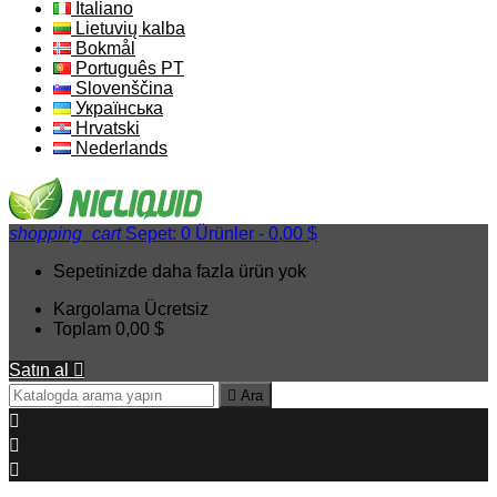
Italiano
Lietuvių kalba
Bokmål
Português PT
Slovenščina
Українська
Hrvatski
Nederlands
shopping_cart
Sepet:
0
Ürünler - 0,00 $
Sepetinizde daha fazla ürün yok
Kargolama
Ücretsiz
Toplam
0,00 $
Satın al


Ara


