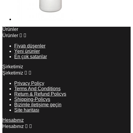
Ürünler
Ürünler


Fiyatı düşenler
Yeni ürünler
En çok satanlar
Şirketimiz
Şirketimiz


Privacy Policy
Terms And Conditions
Return & Refund Policys
Shipping-Policys
Bizimle iletişime geçin
Site haritası
Hesabınız
Hesabınız

