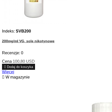
Indeks:
SVB200
200mg/ml VG, sole nikotynowe
Recenzje:
0
Cena
100,80 USD

Dodaj do koszyka
Więcej

W magazynie