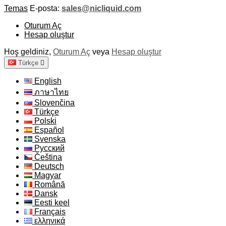
Temas
E-posta:
sales@nicliquid.com
Oturum Aç
Hesap oluştur
Hoş geldiniz,
Oturum Aç
veya
Hesap oluştur
Türkçe

English
ภาษาไทย
Slovenčina
Türkçe
Polski
Español
Svenska
Русский
Čeština
Deutsch
Magyar
Română
Dansk
Eesti keel
Français
ελληνικά