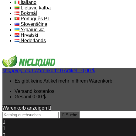
Italiano
Lietuvių kalba
Bokmål
Português PT
Slovenščina
Українська
Hrvatski
Nederlands
shopping_cart
Warenkorb:
0
Artikel - 0,00 $
Es gibt keine Artikel mehr in Ihrem Warenkorb
Versand
kostenlos
Gesamt
0,00 $
Warenkorb anzeigen


Suche


