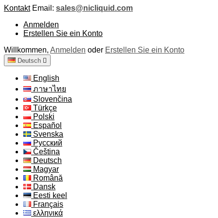
Kontakt
Email:
sales@nicliquid.com
Anmelden
Erstellen Sie ein Konto
Willkommen,
Anmelden
oder
Erstellen Sie ein Konto
Deutsch

English
ภาษาไทย
Slovenčina
Türkçe
Polski
Español
Svenska
Русский
Čeština
Deutsch
Magyar
Română
Dansk
Eesti keel
Français
ελληνικά