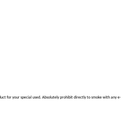
uct for your special use
d.
Absolutely prohibit
directly to smoke with any e-