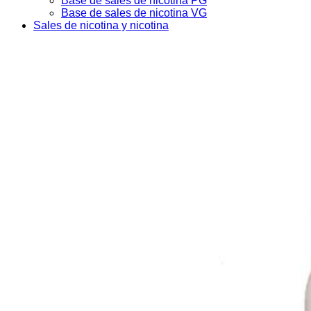
Base de sales de nicotina PG
Base de sales de nicotina VG
Sales de nicotina y nicotina