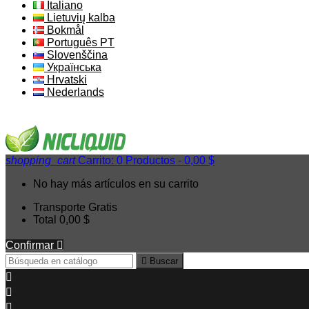
Italiano
Lietuvių kalba
Bokmål
Português PT
Slovenščina
Українська
Hrvatski
Nederlands
shopping_cart
Carrito:
0
Productos - 0,00 $
No hay más artículos en su carrito
Transporte
Gratis
Total
0,00 $
Confirmar


Buscar


