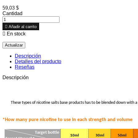
59,03 $
Cantidad

Añadir al carrito

En stock
Descripción
Detalles del producto
Reseñas
Descripción
These types of nicotine salts base products has to be blended down with a 
*How many pure nicotine to use in each strength
and volume