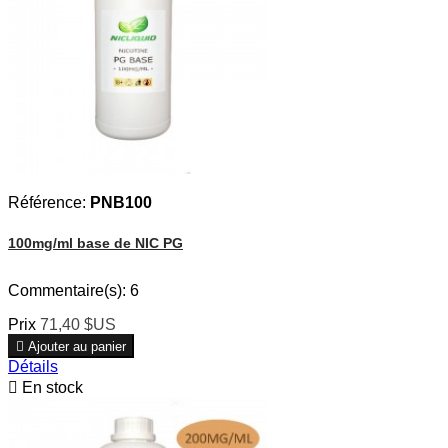
Référence:
PNB100
100mg/ml base de NIC PG
Commentaire(s):
6
Prix
71,40 $US

Ajouter au panier
Détails

En stock