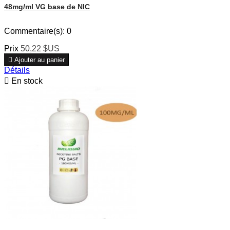
48mg/ml VG base de NIC
Commentaire(s):
0
Prix
50,22 $US

Ajouter au panier
Détails

En stock