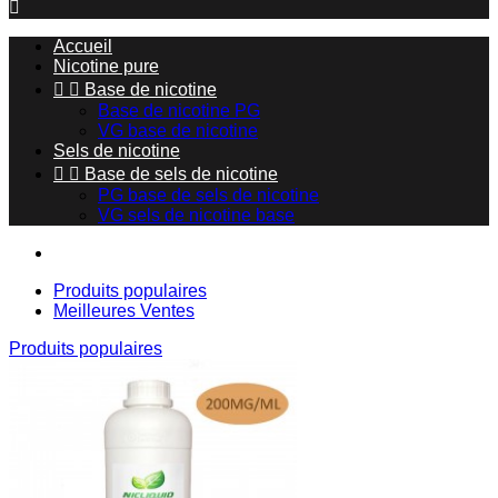

Accueil
Nicotine pure


Base de nicotine
Base de nicotine PG
VG base de nicotine
Sels de nicotine


Base de sels de nicotine
PG base de sels de nicotine
VG sels de nicotine base
Produits populaires
Meilleures Ventes
Produits populaires