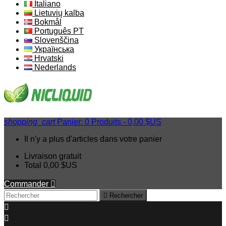
Italiano
Lietuvių kalba
Bokmål
Português PT
Slovenščina
Українська
Hrvatski
Nederlands
shopping_cart
Panier:
0
Produits - 0,00 $US
Il n'y a plus d'articles dans votre panier
Livraison
gratuit
Total
0,00 $US
Commander


Rechercher

