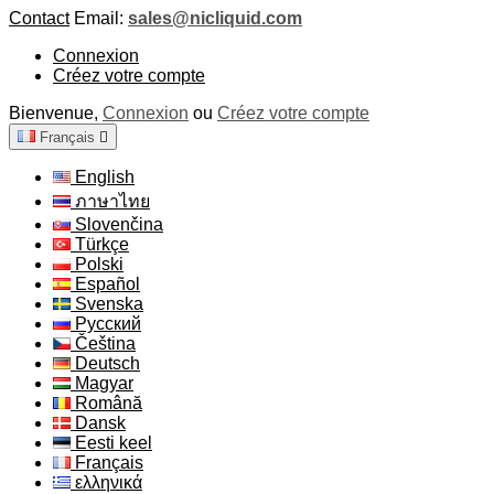
Contact
Email:
sales@nicliquid.com
Connexion
Créez votre compte
Bienvenue,
Connexion
ou
Créez votre compte
Français

English
ภาษาไทย
Slovenčina
Türkçe
Polski
Español
Svenska
Русский
Čeština
Deutsch
Magyar
Română
Dansk
Eesti keel
Français
ελληνικά