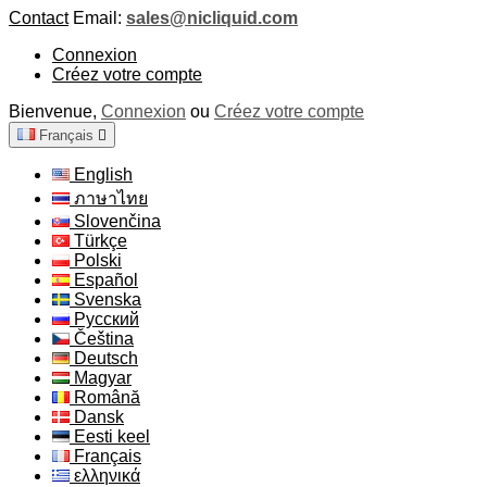
Contact
Email:
sales@nicliquid.com
Connexion
Créez votre compte
Bienvenue,
Connexion
ou
Créez votre compte
Français

English
ภาษาไทย
Slovenčina
Türkçe
Polski
Español
Svenska
Русский
Čeština
Deutsch
Magyar
Română
Dansk
Eesti keel
Français
ελληνικά