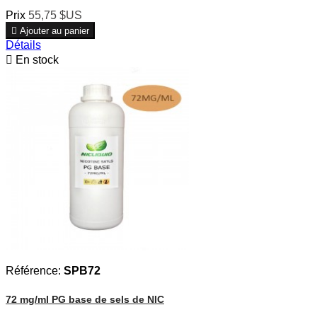
Prix
55,75 $US

Ajouter au panier
Détails

En stock
Référence:
SPB72
72 mg/ml PG base de sels de NIC