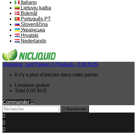
Italiano
Lietuvių kalba
Bokmål
Português PT
Slovenščina
Українська
Hrvatski
Nederlands
shopping_cart
Panier:
0
Produits - 0,00 $US
Il n'y a plus d'articles dans votre panier
Livraison
gratuit
Total
0,00 $US
Commander


Rechercher


