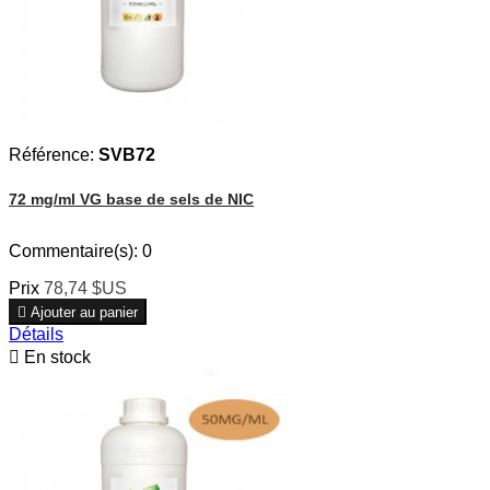
Référence:
SVB72
72 mg/ml VG base de sels de NIC
Commentaire(s):
0
Prix
78,74 $US

Ajouter au panier
Détails

En stock