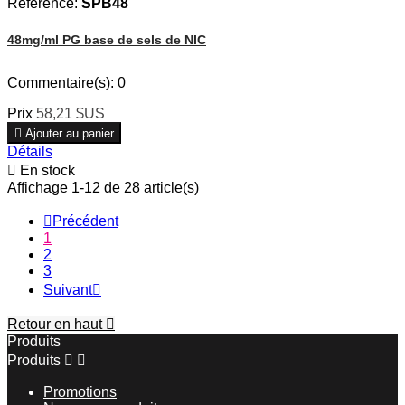
Référence:
SPB48
48mg/ml PG base de sels de NIC
Commentaire(s):
0
Prix
58,21 $US

Ajouter au panier
Détails

En stock
Affichage 1-12 de 28 article(s)

Précédent
1
2
3
Suivant

Retour en haut

Produits
Produits


Promotions