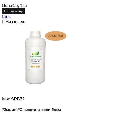
Цена
55,75 $

В корзину
Еще

На складе
Код:
SPB72
72мг/мл PG никотина соли базы