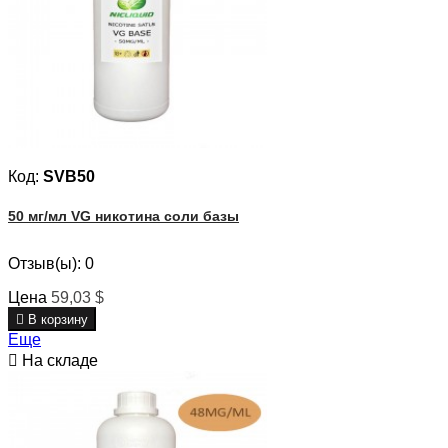
Код:
SVB50
50 мг/мл VG никотина соли базы
Отзыв(ы):
0
Цена
59,03 $

В корзину
Еще

На складе