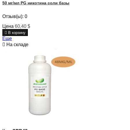
50 мг/мл PG никотина соли базы
Отзыв(ы):
0
Цена
60,40 $

В корзину
Еще

На складе