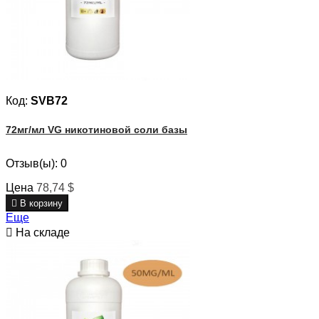
Код:
SVB72
72мг/мл VG никотиновой соли базы
Отзыв(ы):
0
Цена
78,74 $

В корзину
Еще

На складе