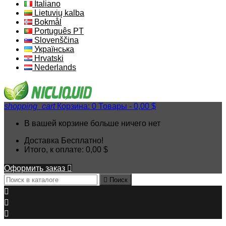
Italiano
Lietuvių kalba
Bokmål
Português PT
Slovenščina
Українська
Hrvatski
Nederlands
shopping_cart
Корзина:
0
Товары - 0,00 $
В вашей корзине больше ничего нет
Доставка
Бесплатно!
Итого, к оплате:
0,00 $
Оформить заказ


Поиск


