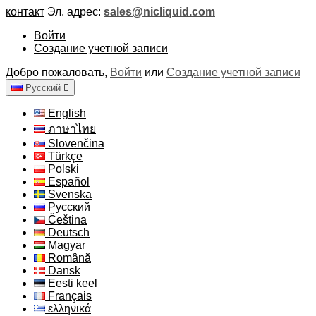
контакт
Эл. адрес:
sales@nicliquid.com
Войти
Создание учетной записи
Добро пожаловать,
Войти
или
Создание учетной записи
Русский

English
ภาษาไทย
Slovenčina
Türkçe
Polski
Español
Svenska
Русский
Čeština
Deutsch
Magyar
Română
Dansk
Eesti keel
Français
ελληνικά