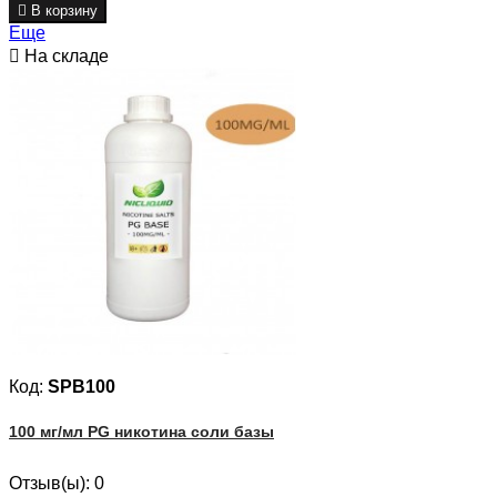

В корзину
Еще

На складе
Код:
SPB100
100 мг/мл PG никотина соли базы
Отзыв(ы):
0