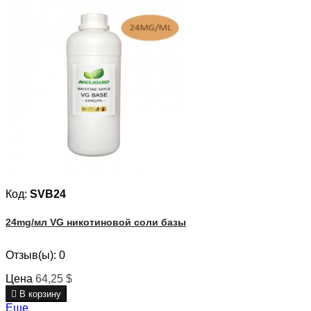
Код:
SVB24
24mg/мл VG никотиновой соли базы
Отзыв(ы):
0
Цена
64,25 $

В корзину
Еще