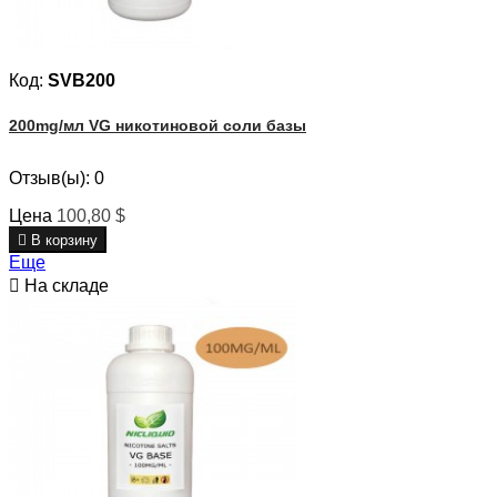
Код:
SVB200
200mg/мл VG никотиновой соли базы
Отзыв(ы):
0
Цена
100,80 $

В корзину
Еще

На складе