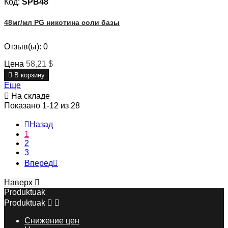
Код:
SPB48
48мг/мл PG никотина соли базы
Отзыв(ы):
0
Цена
58,21 $

В корзину
Еще

На складе
Показано 1-12 из 28

Назад
1
2
3
Вперед

Наверх

Produktuak
Produktuak


Снижение цен