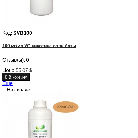
Код:
SVB100
100 мг/мл VG никотина соли базы
Отзыв(ы):
0
Цена
55,07 $

В корзину
Еще

На складе