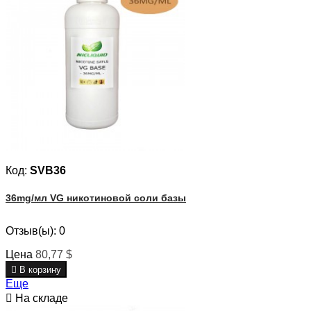
Код:
SVB36
36mg/мл VG никотиновой соли базы
Отзыв(ы):
0
Цена
80,77 $

В корзину
Еще

На складе