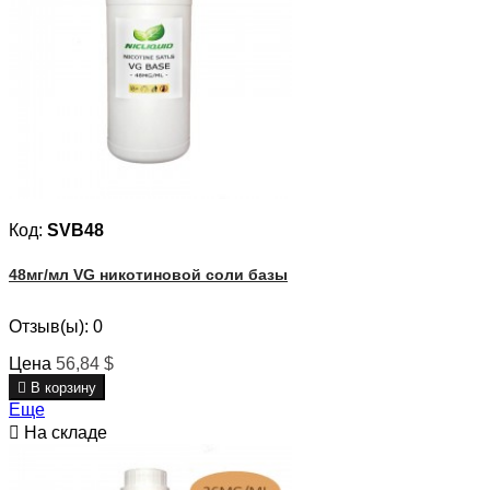
Код:
SVB48
48мг/мл VG никотиновой соли базы
Отзыв(ы):
0
Цена
56,84 $

В корзину
Еще

На складе