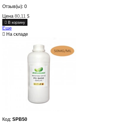
Отзыв(ы):
0
Цена
80,11 $

В корзину
Еще

На складе
Код:
SPB50