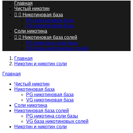
Главная
Чистый никотин


Никотиновая база
PG никотиновая база
VG никотиновая база
Соли никотина


Никотиновая база солей
PG никотина соли базы
VG база никотиновых солей
Главная
Никотин и никотин соли
Главная
Чистый никотин
Никотиновая база
PG никотиновая база
VG никотиновая база
Соли никотина
Никотиновая база солей
PG никотина соли базы
VG база никотиновых солей
Никотин и никотин соли