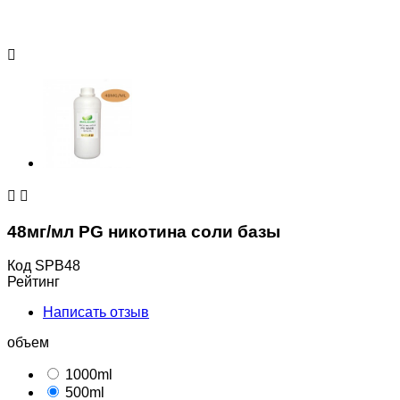



48мг/мл PG никотина соли базы
Код
SPB48
Рейтинг
Написать отзыв
объем
1000ml
500ml