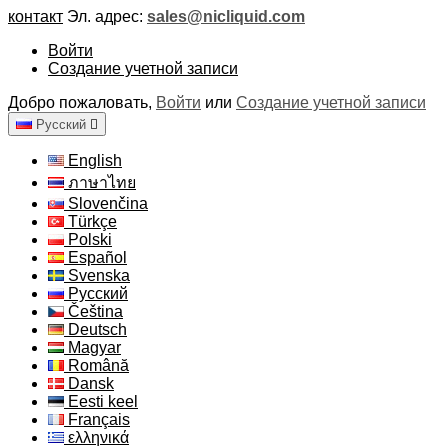
контакт
Эл. адрес:
sales@nicliquid.com
Войти
Создание учетной записи
Добро пожаловать,
Войти
или
Создание учетной записи
Русский

English
ภาษาไทย
Slovenčina
Türkçe
Polski
Español
Svenska
Русский
Čeština
Deutsch
Magyar
Română
Dansk
Eesti keel
Français
ελληνικά