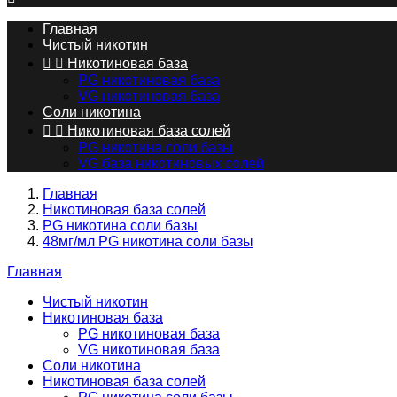
Главная
Чистый никотин


Никотиновая база
PG никотиновая база
VG никотиновая база
Соли никотина


Никотиновая база солей
PG никотина соли базы
VG база никотиновых солей
Главная
Никотиновая база солей
PG никотина соли базы
48мг/мл PG никотина соли базы
Главная
Чистый никотин
Никотиновая база
PG никотиновая база
VG никотиновая база
Соли никотина
Никотиновая база солей