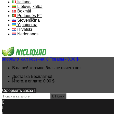
Italiano
Lietuvių kalba
Bokmål
Português PT
Slovenščina
Українська
Hrvatski
Nederlands
shopping_cart
Корзина:
0
Товары - 0,00 $
В вашей корзине больше ничего нет
Доставка
Бесплатно!
Итого, к оплате:
0,00 $
Оформить заказ


Поиск


