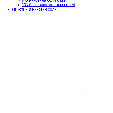
PG никотина соли базы
VG база никотиновых солей
Никотин и никотин соли