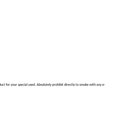
uct for your special use
d.
Absolutely prohibit
directly to smoke with any e-