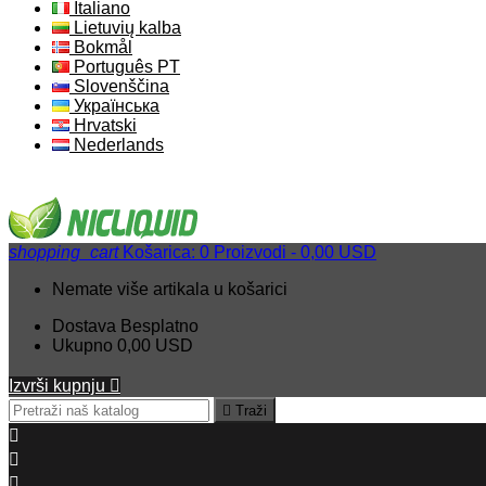
Italiano
Lietuvių kalba
Bokmål
Português PT
Slovenščina
Українська
Hrvatski
Nederlands
shopping_cart
Košarica:
0
Proizvodi - 0,00 USD
Nemate više artikala u košarici
Dostava
Besplatno
Ukupno
0,00 USD
Izvrši kupnju


Traži


