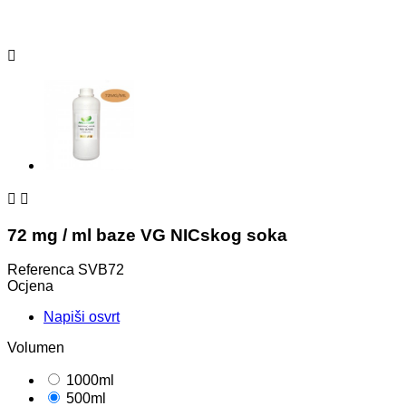



72 mg / ml baze VG NICskog soka
Referenca
SVB72
Ocjena
Napiši osvrt
Volumen
1000ml
500ml