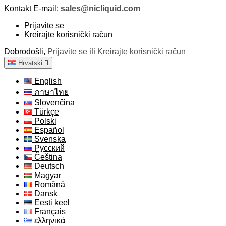
Kontakt
E-mail:
sales@nicliquid.com
Prijavite se
Kreirajte korisnički račun
Dobrodošli,
Prijavite se
ili
Kreirajte korisnički račun
Hrvatski

English
ภาษาไทย
Slovenčina
Türkçe
Polski
Español
Svenska
Русский
Čeština
Deutsch
Magyar
Română
Dansk
Eesti keel
Français
ελληνικά