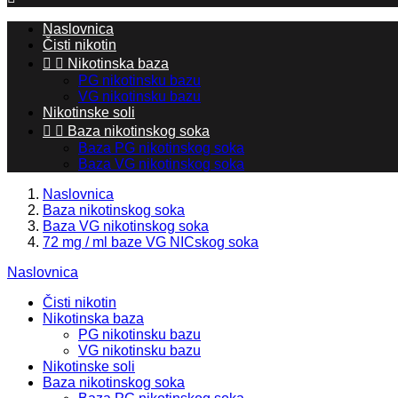
Naslovnica
Čisti nikotin


Nikotinska baza
PG nikotinsku bazu
VG nikotinsku bazu
Nikotinske soli


Baza nikotinskog soka
Baza PG nikotinskog soka
Baza VG nikotinskog soka
Naslovnica
Baza nikotinskog soka
Baza VG nikotinskog soka
72 mg / ml baze VG NICskog soka
Naslovnica
Čisti nikotin
Nikotinska baza
PG nikotinsku bazu
VG nikotinsku bazu
Nikotinske soli
Baza nikotinskog soka