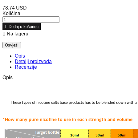
78,74 USD
Količina

Dodaj u košaricu

Na lageru
Opis
Detalji proizvoda
Recenzije
Opis
These types of nicotine salts base products has to be blended down with a 
*How many pure nicotine to use in each strength
and volume