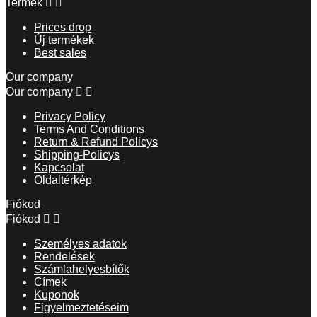
Termék


Prices drop
Új termékek
Best sales
Our company
Our company


Privacy Policy
Terms And Conditions
Return & Refund Policys
Shipping-Policys
Kapcsolat
Oldaltérkép
Fiókod
Fiókod


Személyes adatok
Rendelések
Számlahelyesbítők
Címek
Kuponok
Figyelmeztetéseim