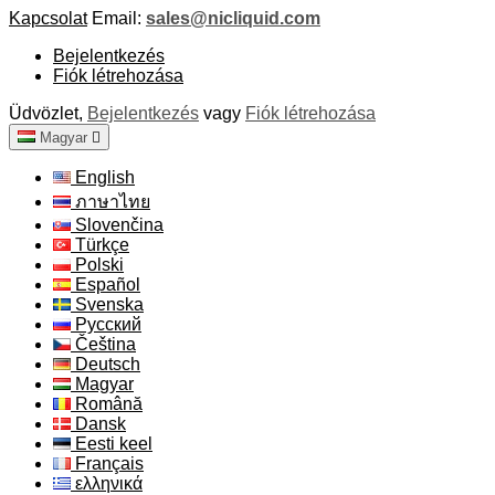
Kapcsolat
Email:
sales@nicliquid.com
Bejelentkezés
Fiók létrehozása
Üdvözlet,
Bejelentkezés
vagy
Fiók létrehozása
Magyar

English
ภาษาไทย
Slovenčina
Türkçe
Polski
Español
Svenska
Русский
Čeština
Deutsch
Magyar
Română
Dansk
Eesti keel
Français
ελληνικά