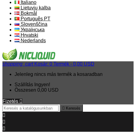
Italiano
Lietuvių kalba
Bokmål
Português PT
Slovenščina
Українська
Hrvatski
Nederlands
shopping_cart
Kosár:
0
Termék - 0,00 USD
Jelenleg nincs más termék a kosaradban
Szállítás
Ingyen!
Összesen
0,00 USD
Fizetés


Keresés


