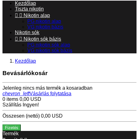
Kezdőlap
Tiszta nikotin


Nikotin alap
PG nikotin alap
VG nikotin bázis
Nikotin sók


Nikotin sók bázis
PG nikotin sók alap
VG nikotin sók bázis
Kezdőlap
Bevásárlókosár
Jelenleg nincs más termék a kosaradban
chevron_left
Vásárlás folytatása
0 items
0,00 USD
Szállítás
Ingyen!
Összesen
(nettó)
0,00 USD
Fizetés
Termék