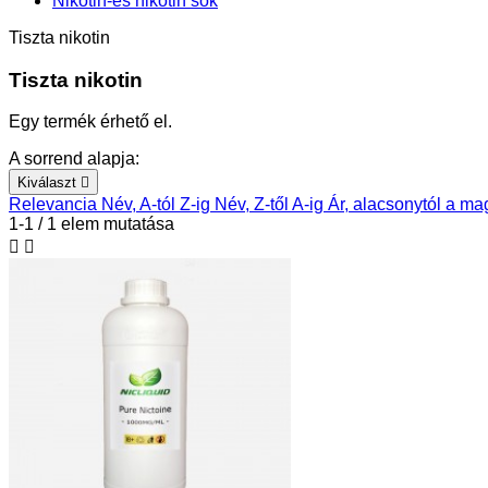
Nikotin-és nikotin sók
Tiszta nikotin
Tiszta nikotin
Egy termék érhető el.
A sorrend alapja:
Kiválaszt

Relevancia
Név, A-tól Z-ig
Név, Z-től A-ig
Ár, alacsonytól a m
1-1 / 1 elem mutatása

