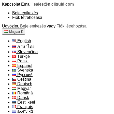
Kapcsolat
Email:
sales@nicliquid.com
Bejelentkezés
Fiók létrehozása
Üdvözlet,
Bejelentkezés
vagy
Fiók létrehozása
Magyar

English
ภาษาไทย
Slovenčina
Türkçe
Polski
Español
Svenska
Русский
Čeština
Deutsch
Magyar
Română
Dansk
Eesti keel
Français
ελληνικά