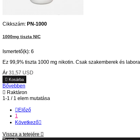
Cikkszám:
PN-1000
1000mg tiszta NIC
Ismertető(k):
6
Ez 99,9% tiszta 1000 mg nikotin. Csak szakemberek és labor
Ár
31,57 USD

Kosárba
Bővebben

Raktáron
1-1 / 1 elem mutatása

Előző
1
Következő

Vissza a tetejére
