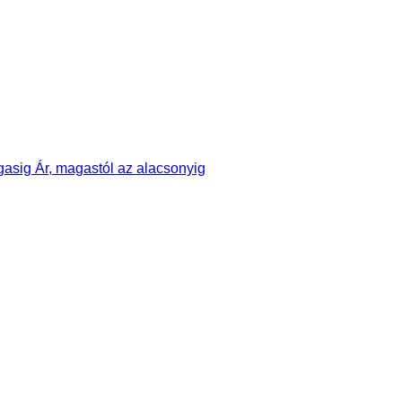
agasig
Ár, magastól az alacsonyig