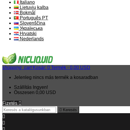
Italiano
Lietuvių kalba
Bokmål
Português PT
Slovenščina
Українська
Hrvatski
Nederlands
shopping_cart
Kosár:
0
Termék - 0,00 USD
Jelenleg nincs más termék a kosaradban
Szállítás
Ingyen!
Összesen
0,00 USD
Fizetés


Keresés


