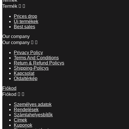
Termék
Termék


Prices drop
Új termékek
Best sales
Our company
Our company


Privacy Policy
Terms And Conditions
Return & Refund Policys
Shipping-Policys
Kapcsolat
Oldaltérkép
Fiókod
Fiókod


Személyes adatok
Rendelések
Számlahelyesbítők
Címek
Kuponok