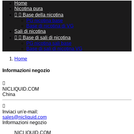
Home
Nicotina pura


Base della nicotina
PG nicotina base
Base di nicotina di VG
Sali di nicotina


Base di sali di nicotina
PG nicotina sali base
Base di sali di nicotina VG
Home
Informazioni negozio

NICLIQUID.COM
China

Inviaci un'e-mail:
sales@nicliquid.com
Informazioni negozio
NICLIQUID.COM