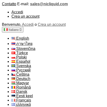
Contatto
E-mail:
sales@nicliquid.com
Accedi
Crea un account
Benvenuto,
Accedi
o
Crea un account
Italiano

English
ภาษาไทย
Slovenčina
Türkçe
Polski
Español
Svenska
Русский
Čeština
Deutsch
Magyar
Română
Dansk
Eesti keel
Français
ελληνικά