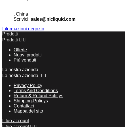
, China
Scrivici:
sales@nicliquid.com
Informazioni negozio
Prodotti
Prodotti


Offerte
Nuovi prodotti
Più venduti
La nostra azienda
La nostra azienda


Privacy Policy
Terms And Conditions
Return & Refund Policys
Shipping-Policys
Contattaci
Mappa del sito
Il tuo account
Il tuo account

