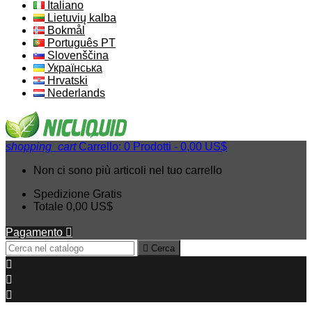
Italiano
Lietuvių kalba
Bokmål
Português PT
Slovenščina
Українська
Hrvatski
Nederlands
shopping_cart
Carrello:
0
Prodotti - 0,00 US$
Non ci sono più articoli nel tuo carrello
Spedizione
Gratis
Totale
0,00 US$
Pagamento


Cerca


