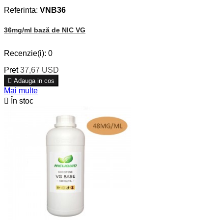
Referinta:
VNB36
36mg/ml bază de NIC VG
Recenzie(i):
0
Pret
37,67 USD

Adauga in cos
Mai multe

În stoc