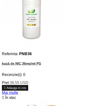
Referinta:
PNB36
bază de NIC 36mg/ml PG
Recenzie(i):
0
Pret
38,55 USD

Adauga in cos
Mai multe

În stoc