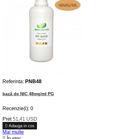
Referinta:
PNB48
bază de NIC 48mg/ml PG
Recenzie(i):
0
Pret
51,41 USD

Adauga in cos
Mai multe

În stoc