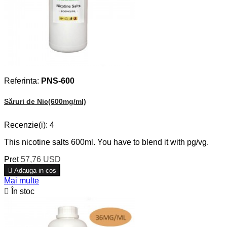
Referinta:
PNS-600
Săruri de Nic(600mg/ml)
Recenzie(i):
4
This nicotine salts 600ml. You have to blend it with pg/vg.
Pret
57,76 USD

Adauga in cos
Mai multe

În stoc