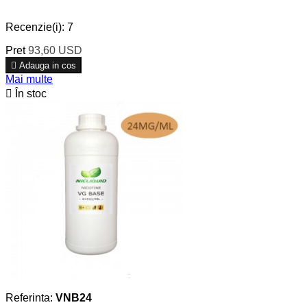
Recenzie(i):
7
Pret
93,60 USD

Adauga in cos
Mai multe

În stoc
Referinta:
VNB24