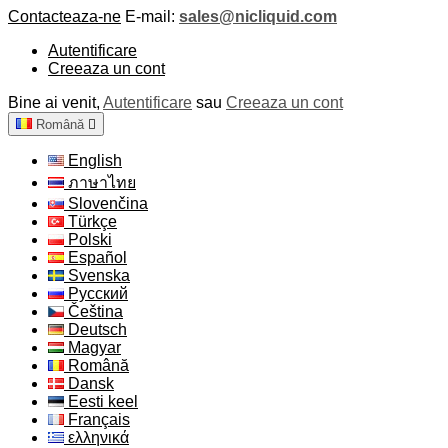
Contacteaza-ne
E-mail:
sales@nicliquid.com
Autentificare
Creeaza un cont
Bine ai venit,
Autentificare
sau
Creeaza un cont
Română

English
ภาษาไทย
Slovenčina
Türkçe
Polski
Español
Svenska
Русский
Čeština
Deutsch
Magyar
Română
Dansk
Eesti keel
Français
ελληνικά