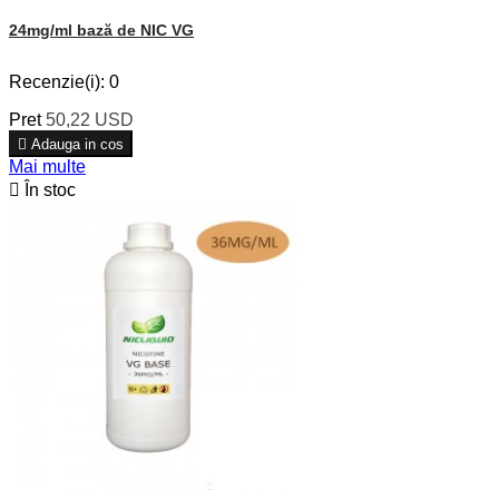
24mg/ml bază de NIC VG
Recenzie(i):
0
Pret
50,22 USD

Adauga in cos
Mai multe

În stoc