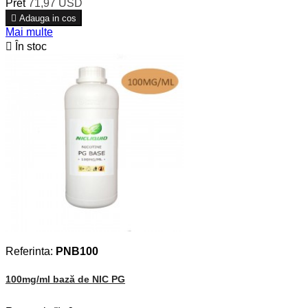
Pret
71,97 USD

Adauga in cos
Mai multe

În stoc
Referinta:
PNB100
100mg/ml bază de NIC PG