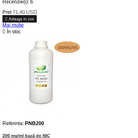
Recenzie(i):
6
Pret
71,40 USD

Adauga in cos
Mai multe

În stoc
Referinta:
PNB200
200 mg/ml bază de NIC