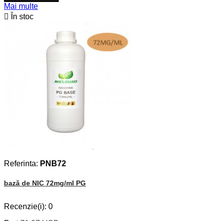
Mai multe

În stoc
Referinta:
PNB72
bază de NIC 72mg/ml PG
Recenzie(i):
0