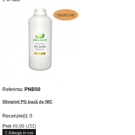
Referinta:
PNB50
50mg/ml PG bază de NIC
Recenzie(i):
0
Pret
49,98 USD

Adauga in cos