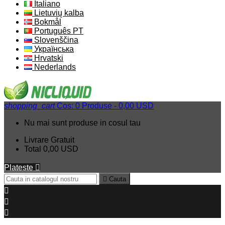
Italiano
Lietuvių kalba
Bokmål
Português PT
Slovenščina
Українська
Hrvatski
Nederlands
shopping_cart
Cos:
0
Produse - 0,00 USD
Nu mai sunt produse in cosul tau
Livrare
Gratuit
Total
0,00 USD
Plateste


Cauta


