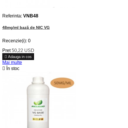
Referinta:
VNB48
48mg/ml bază de NIC VG
Recenzie(i):
0
Pret
50,22 USD

Adauga in cos
Mai multe

În stoc