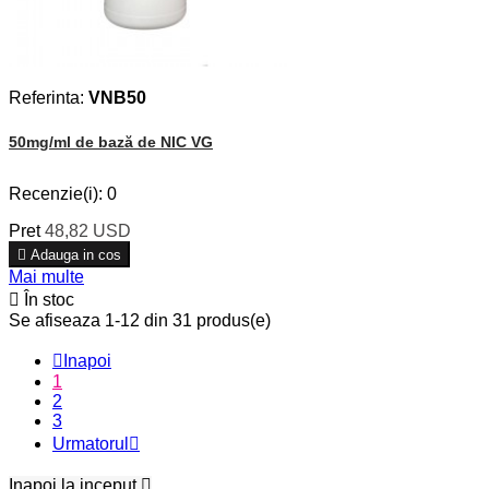
Referinta:
VNB50
50mg/ml de bază de NIC VG
Recenzie(i):
0
Pret
48,82 USD

Adauga in cos
Mai multe

În stoc
Se afiseaza 1-12 din 31 produs(e)

Inapoi
1
2
3
Urmatorul

Inapoi la inceput
