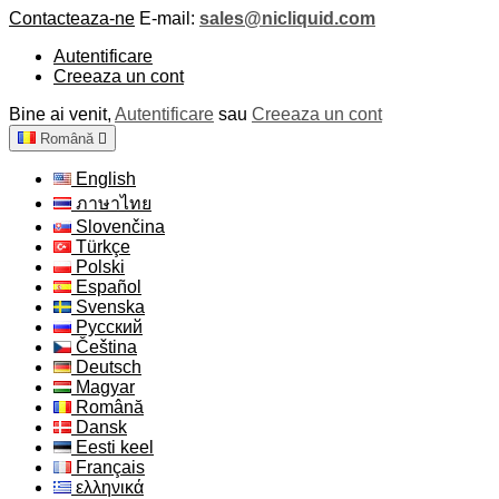
Contacteaza-ne
E-mail:
sales@nicliquid.com
Autentificare
Creeaza un cont
Bine ai venit,
Autentificare
sau
Creeaza un cont
Română

English
ภาษาไทย
Slovenčina
Türkçe
Polski
Español
Svenska
Русский
Čeština
Deutsch
Magyar
Română
Dansk
Eesti keel
Français
ελληνικά