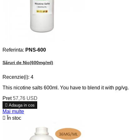
Referinta:
PNS-600
Săruri de Nic(600mg/ml)
Recenzie(i):
4
This nicotine salts 600ml. You have to blend it with pg/vg.
Pret
57,76 USD

Adauga in cos
Mai multe

În stoc