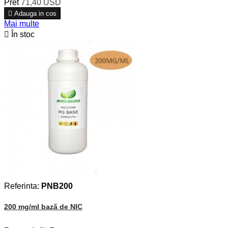
Pret
71,40 USD

Adauga in cos
Mai multe

În stoc
Referinta:
PNB200
200 mg/ml bază de NIC