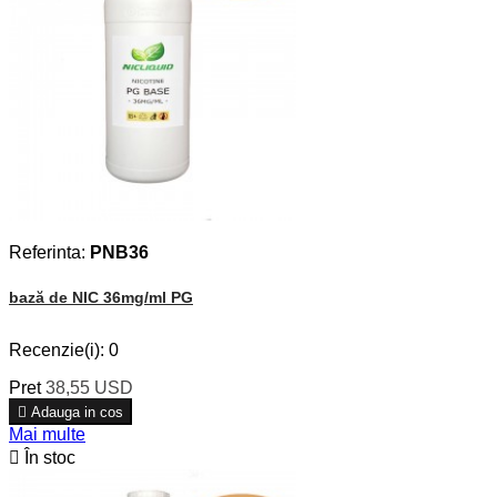
Referinta:
PNB36
bază de NIC 36mg/ml PG
Recenzie(i):
0
Pret
38,55 USD

Adauga in cos
Mai multe

În stoc