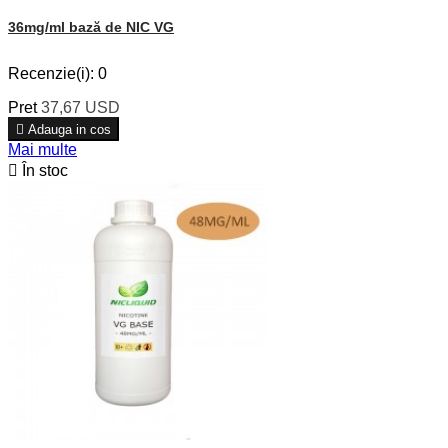
36mg/ml bază de NIC VG
Recenzie(i):
0
Pret
37,67 USD

Adauga in cos
Mai multe

În stoc