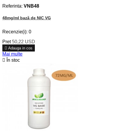
Referinta:
VNB48
48mg/ml bază de NIC VG
Recenzie(i):
0
Pret
50,22 USD

Adauga in cos
Mai multe

În stoc