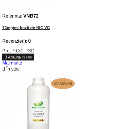
Referinta:
VNB72
72mg/ml bază de NIC VG
Recenzie(i):
0
Pret
70,31 USD

Adauga in cos
Mai multe

În stoc