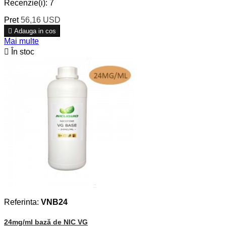
Recenzie(i):
7
Pret
56,16 USD

Adauga in cos
Mai multe

În stoc
Referinta:
VNB24
24mg/ml bază de NIC VG