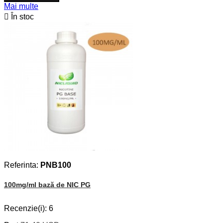
Mai multe

În stoc
Referinta:
PNB100
100mg/ml bază de NIC PG
Recenzie(i):
6