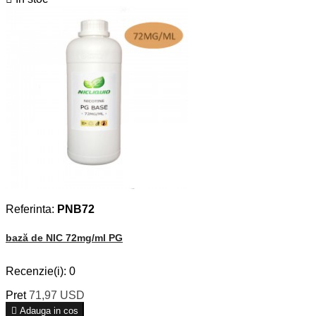
Referinta:
PNB72
bază de NIC 72mg/ml PG
Recenzie(i):
0
Pret
71,97 USD

Adauga in cos