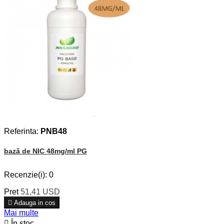
Referinta:
PNB48
bază de NIC 48mg/ml PG
Recenzie(i):
0
Pret
51,41 USD

Adauga in cos
Mai multe

În stoc