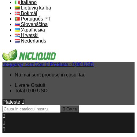
Italiano
Lietuvių kalba
Bokmål
Português PT
Slovenščina
Українська
Hrvatski
Nederlands
shopping_cart
Cos:
0
Produse - 0,00 USD
Nu mai sunt produse in cosul tau
Livrare
Gratuit
Total
0,00 USD
Plateste


Cauta


