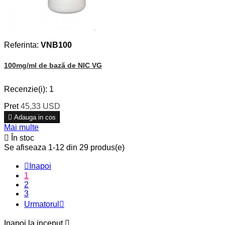
Referinta:
VNB100
100mg/ml de bază de NIC VG
Recenzie(i):
1
Pret
45,33 USD

Adauga in cos
Mai multe

În stoc
Se afiseaza 1-12 din 29 produs(e)

Inapoi
1
2
3
Urmatorul

Inapoi la inceput
