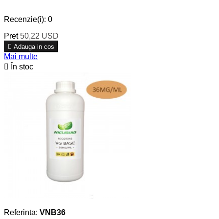
Recenzie(i):
0
Pret
50,22 USD

Adauga in cos
Mai multe

În stoc
Referinta:
VNB36