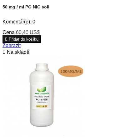
50 mg / ml PG NIC soli
Komentář(e):
0
Cena
60,40 US$

Přidat do košíku
Zobrazit

Na skladě