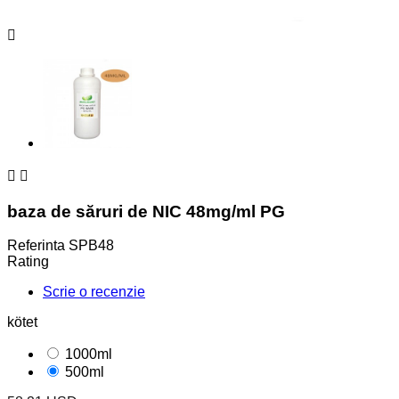



baza de săruri de NIC 48mg/ml PG
Referinta
SPB48
Rating
Scrie o recenzie
kötet
1000ml
500ml