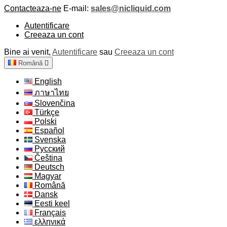
Contacteaza-ne
E-mail:
sales@nicliquid.com
Autentificare
Creeaza un cont
Bine ai venit,
Autentificare
sau
Creeaza un cont
Română

English
ภาษาไทย
Slovenčina
Türkçe
Polski
Español
Svenska
Русский
Čeština
Deutsch
Magyar
Română
Dansk
Eesti keel
Français
ελληνικά