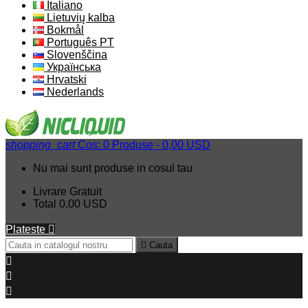
Italiano
Lietuvių kalba
Bokmål
Português PT
Slovenščina
Українська
Hrvatski
Nederlands
shopping_cart
Cos:
0
Produse - 0,00 USD
Nu mai sunt produse in cosul tau
Livrare
Gratuit
Total
0,00 USD
Plateste


Cauta


