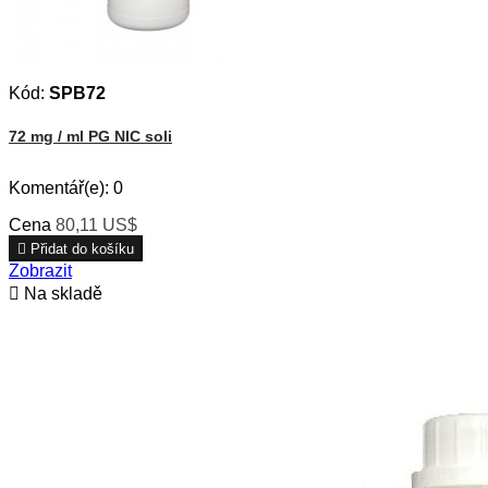
Kód:
SPB72
72 mg / ml PG NIC soli
Komentář(e):
0
Cena
80,11 US$

Přidat do košíku
Zobrazit

Na skladě