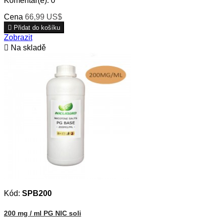
Komentář(e):
0
Cena
66,99 US$

Přidat do košíku
Zobrazit

Na skladě
Kód:
SPB200
200 mg / ml PG NIC soli