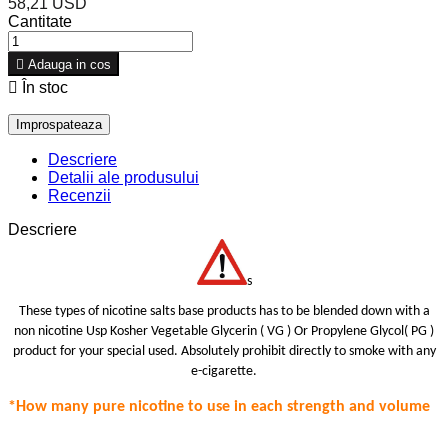
58,21 USD
Cantitate

Adauga in cos

În stoc
Descriere
Detalii ale produsului
Recenzii
Descriere
s
These types of nicotine salts base products has to be blended down with a
non nicotine Usp Kosher Vegetable Glycerin ( VG ) Or Propylene Glycol( PG )
product for your special use
d.
Absolutely prohibit
directly to smoke with any
e-cigarette.
*How many pure nicotine to use in each strength
and volume