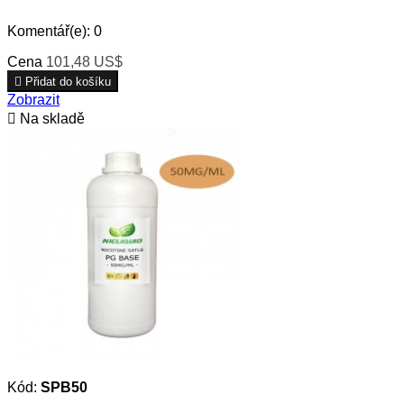
Komentář(e):
0
Cena
101,48 US$

Přidat do košíku
Zobrazit

Na skladě
Kód:
SPB50