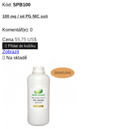
Kód:
SPB100
100 mg / ml PG NIC soli
Komentář(e):
0
Cena
55,75 US$

Přidat do košíku
Zobrazit

Na skladě