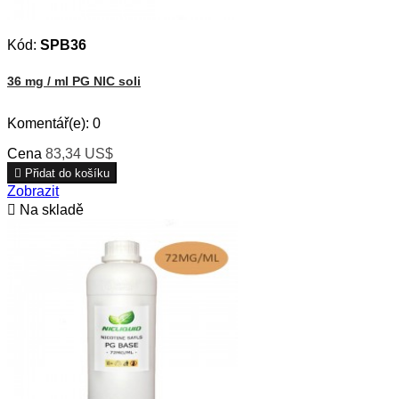
Kód:
SPB36
36 mg / ml PG NIC soli
Komentář(e):
0
Cena
83,34 US$

Přidat do košíku
Zobrazit

Na skladě