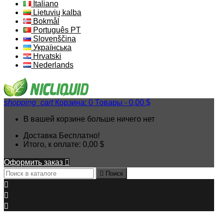
Italiano
Lietuvių kalba
Bokmål
Português PT
Slovenščina
Українська
Hrvatski
Nederlands
shopping_cart
Корзина:
0
Товары - 0,00 $
В вашей корзине больше ничего нет
Доставка
Бесплатно!
Итого, к оплате:
0,00 $
Оформить заказ


Поиск


