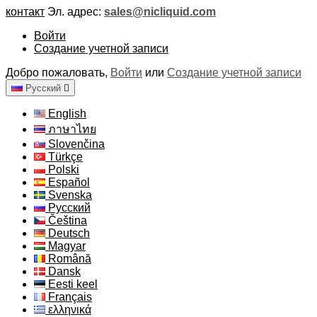
контакт
Эл. адрес:
sales@nicliquid.com
Войти
Создание учетной записи
Добро пожаловать,
Войти
или
Создание учетной записи
Русский

English
ภาษาไทย
Slovenčina
Türkçe
Polski
Español
Svenska
Русский
Čeština
Deutsch
Magyar
Română
Dansk
Eesti keel
Français
ελληνικά