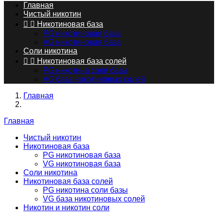
Главная
Чистый никотин


Никотиновая база
PG никотиновая база
VG никотиновая база
Соли никотина


Никотиновая база солей
PG никотина соли базы
VG база никотиновых солей
Главная
Главная
Чистый никотин
Никотиновая база
PG никотиновая база
VG никотиновая база
Соли никотина
Никотиновая база солей
PG никотина соли базы
VG база никотиновых солей
Никотин и никотин соли