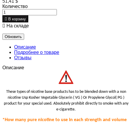
51,41 $
Количество

В корзину

На складе
Описание
Подробнее о товаре
Отзывы
Описание
These types of nicotine base products has to be blended down with a non
nicotine Usp Kosher Vegetable Glycerin ( VG ) Or Propylene Glycol( PG )
product for your special use
d.
Absolutely prohibit
directly to smoke with any
e-cigarette.
*How many pure nicotine to use in each strength
and volume