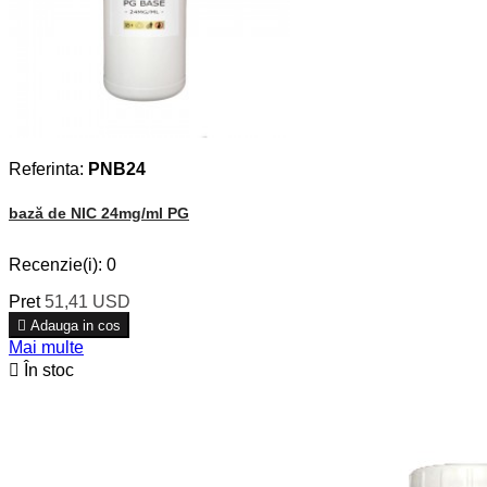
Referinta:
PNB24
bază de NIC 24mg/ml PG
Recenzie(i):
0
Pret
51,41 USD

Adauga in cos
Mai multe

În stoc