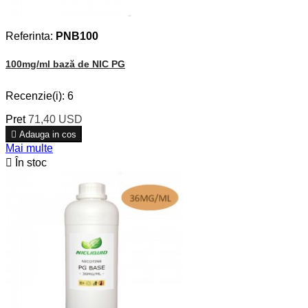
Referinta:
PNB100
100mg/ml bază de NIC PG
Recenzie(i):
6
Pret
71,40 USD

Adauga in cos
Mai multe

În stoc