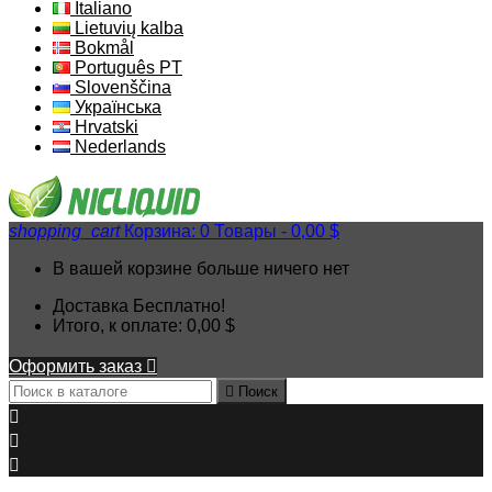
Italiano
Lietuvių kalba
Bokmål
Português PT
Slovenščina
Українська
Hrvatski
Nederlands
shopping_cart
Корзина:
0
Товары - 0,00 $
В вашей корзине больше ничего нет
Доставка
Бесплатно!
Итого, к оплате:
0,00 $
Оформить заказ


Поиск


