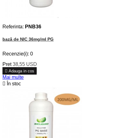
Referinta:
PNB36
bază de NIC 36mg/ml PG
Recenzie(i):
0
Pret
38,55 USD

Adauga in cos
Mai multe

În stoc