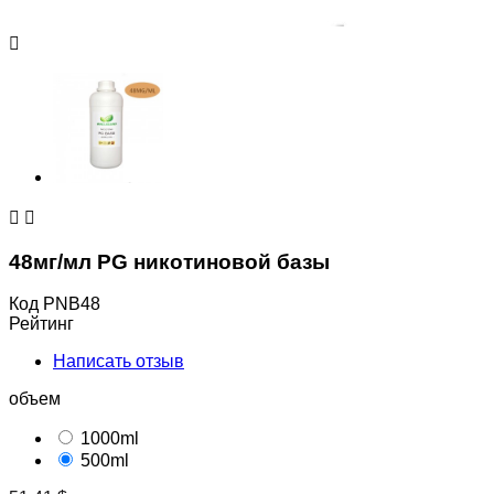



48мг/мл PG никотиновой базы
Код
PNB48
Рейтинг
Написать отзыв
объем
1000ml
500ml