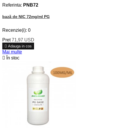
Referinta:
PNB72
bază de NIC 72mg/ml PG
Recenzie(i):
0
Pret
71,97 USD

Adauga in cos
Mai multe

În stoc