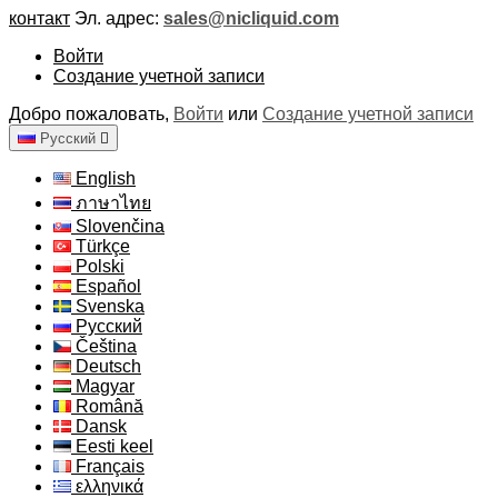
контакт
Эл. адрес:
sales@nicliquid.com
Войти
Создание учетной записи
Добро пожаловать,
Войти
или
Создание учетной записи
Русский

English
ภาษาไทย
Slovenčina
Türkçe
Polski
Español
Svenska
Русский
Čeština
Deutsch
Magyar
Română
Dansk
Eesti keel
Français
ελληνικά