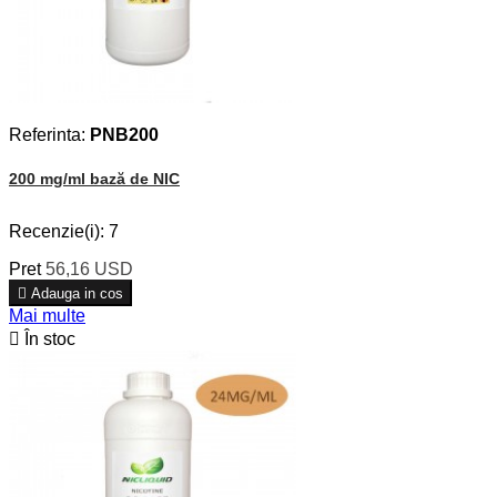
Referinta:
PNB200
200 mg/ml bază de NIC
Recenzie(i):
7
Pret
56,16 USD

Adauga in cos
Mai multe

În stoc