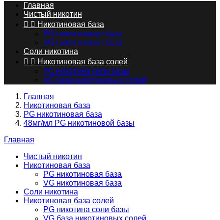
Главная
Чистый никотин


Никотиновая база
PG никотиновая база
VG никотиновая база
Соли никотина


Никотиновая база солей
PG никотина соли базы
VG база никотиновых солей
Главная
Никотиновая база
PG никотиновая база
48мг/мл PG никотиновой базы
Главная
Чистый никотин
Никотиновая база
PG никотиновая база
VG никотиновая база
Соли никотина
Никотиновая база солей
PG никотина соли базы
VG база никотиновых солей