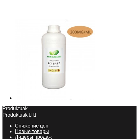
Produktuak
Produktuak


Снижение цен
Новые товары
Лидеры продаж