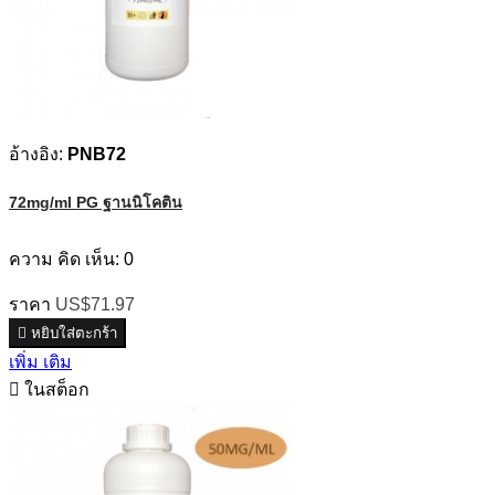
อ้างอิง:
PNB72
72mg/ml PG ฐานนิโคติน
ความ คิด เห็น:
0
ราคา
US$71.97

หยิบใส่ตะกร้า
เพิ่ม เติม

ในสต็อก