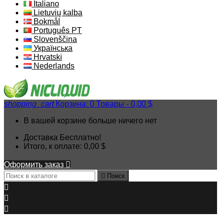
Italiano
Lietuvių kalba
Bokmål
Português PT
Slovenščina
Українська
Hrvatski
Nederlands
shopping_cart
Корзина:
0
Товары - 0,00 $
В вашей корзине больше ничего нет
Доставка
Бесплатно!
Итого, к оплате:
0,00 $
Оформить заказ


Поиск


