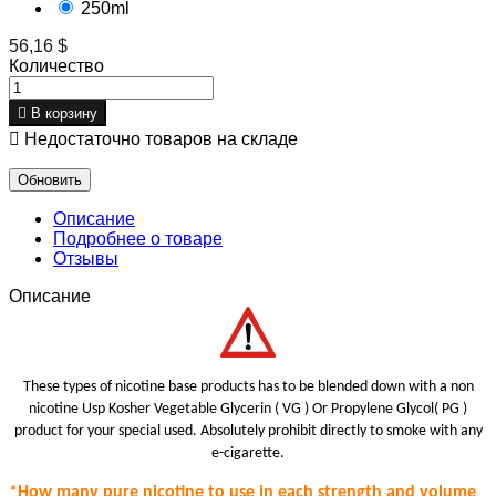
250ml
56,16 $
Количество

В корзину

Недостаточно товаров на складе
Описание
Подробнее о товаре
Отзывы
Описание
These types of nicotine base products has to be blended down with a non
nicotine Usp Kosher Vegetable Glycerin ( VG ) Or Propylene Glycol( PG )
product for your special use
d.
Absolutely prohibit
directly to smoke with any
e-cigarette.
*How many pure nicotine to use in each strength
and volume