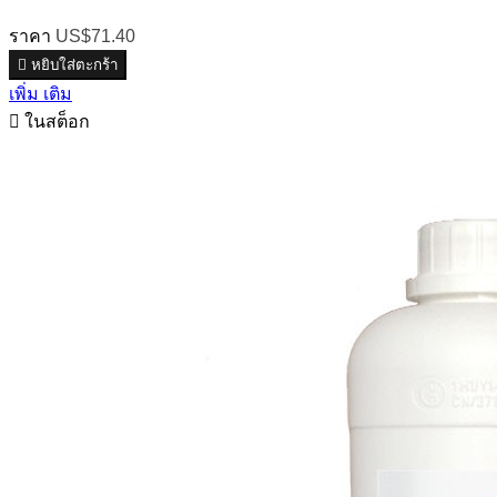
ราคา
US$71.40

หยิบใส่ตะกร้า
เพิ่ม เติม

ในสต็อก