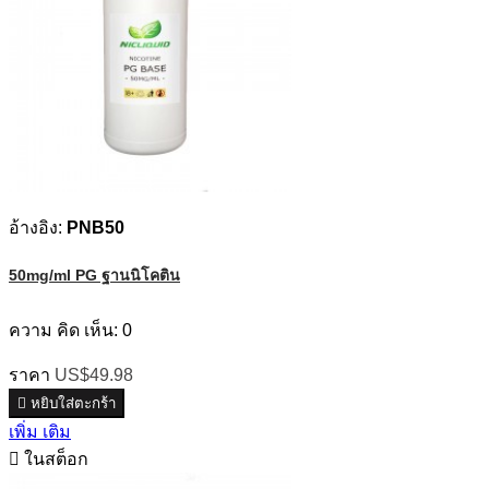
อ้างอิง:
PNB50
50mg/ml PG ฐานนิโคติน
ความ คิด เห็น:
0
ราคา
US$49.98

หยิบใส่ตะกร้า
เพิ่ม เติม

ในสต็อก