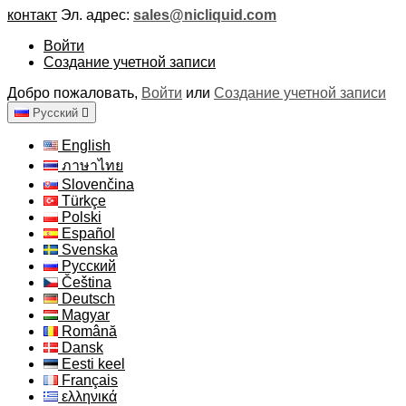
контакт
Эл. адрес:
sales@nicliquid.com
Войти
Создание учетной записи
Добро пожаловать,
Войти
или
Создание учетной записи
Русский

English
ภาษาไทย
Slovenčina
Türkçe
Polski
Español
Svenska
Русский
Čeština
Deutsch
Magyar
Română
Dansk
Eesti keel
Français
ελληνικά