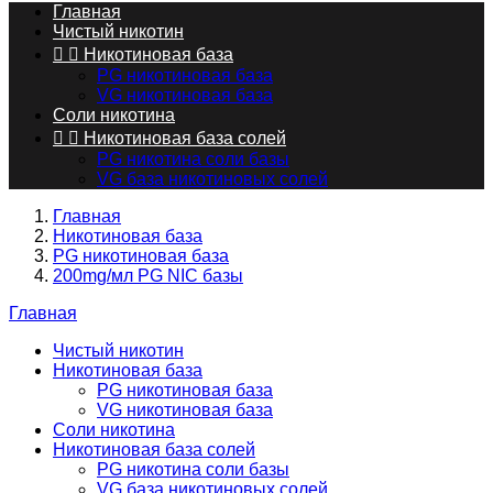
Главная
Чистый никотин


Никотиновая база
PG никотиновая база
VG никотиновая база
Соли никотина


Никотиновая база солей
PG никотина соли базы
VG база никотиновых солей
Главная
Никотиновая база
PG никотиновая база
200mg/мл PG NIC базы
Главная
Чистый никотин
Никотиновая база
PG никотиновая база
VG никотиновая база
Соли никотина
Никотиновая база солей
PG никотина соли базы
VG база никотиновых солей