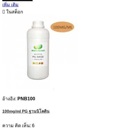
เพิ่ม เติม

ในสต็อก
อ้างอิง:
PNB100
100mg/ml PG ฐานนิโคติน
ความ คิด เห็น:
6