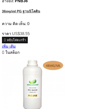
อ้างอิง:
PNB36
36mg/ml PG ฐานนิโคติน
ความ คิด เห็น:
0
ราคา
US$38.55

หยิบใส่ตะกร้า
เพิ่ม เติม

ในสต็อก