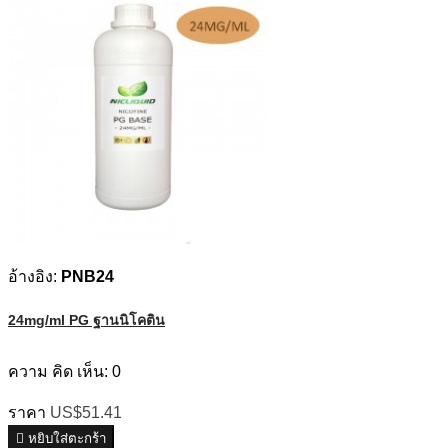
อ้างอิง:
PNB24
24mg/ml PG ฐานนิโคติน
ความ คิด เห็น:
0
ราคา
US$51.41

หยิบใส่ตะกร้า