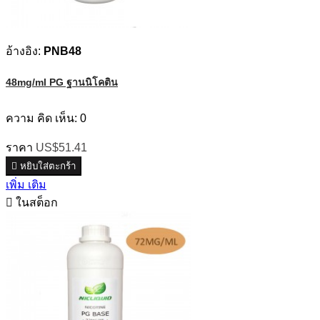
อ้างอิง:
PNB48
48mg/ml PG ฐานนิโคติน
ความ คิด เห็น:
0
ราคา
US$51.41

หยิบใส่ตะกร้า
เพิ่ม เติม

ในสต็อก