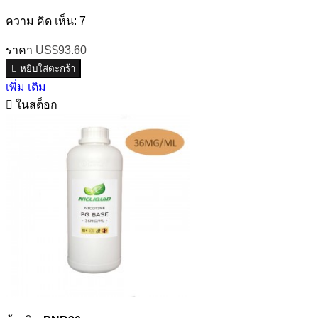
ความ คิด เห็น:
7
ราคา
US$93.60

หยิบใส่ตะกร้า
เพิ่ม เติม

ในสต็อก