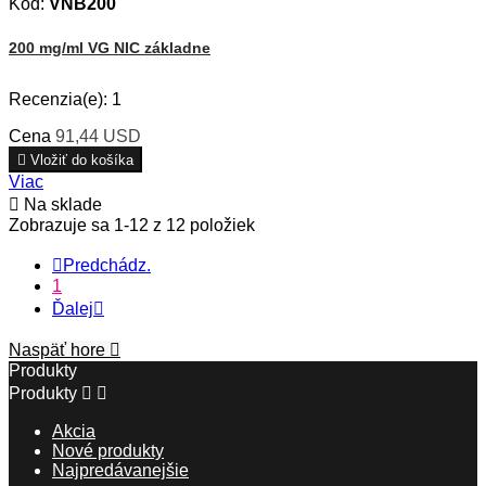
Kód:
VNB200
200 mg/ml VG NIC základne
Recenzia(e):
1
Cena
91,44 USD

Vložiť do košíka
Viac

Na sklade
Zobrazuje sa 1-12 z 12 položiek

Predchádz.
1
Ďalej

Naspäť hore

Produkty
Produkty


Akcia
Nové produkty
Najpredávanejšie