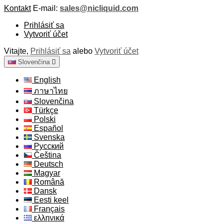
Kontakt
E-mail:
sales@nicliquid.com
Prihlásiť sa
Vytvoriť účet
Vitajte,
Prihlásiť sa
alebo
Vytvoriť účet
Slovenčina

English
ภาษาไทย
Slovenčina
Türkçe
Polski
Español
Svenska
Русский
Čeština
Deutsch
Magyar
Română
Dansk
Eesti keel
Français
ελληνικά