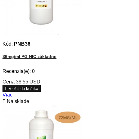
Kód:
PNB36
36mg/ml PG NIC základne
Recenzia(e):
0
Cena
38,55 USD

Vložiť do košíka
Viac

Na sklade