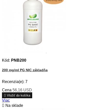
Kód:
PNB200
200 mg/ml PG NIC základňa
Recenzia(e):
7
Cena
56,16 USD

Vložiť do košíka
Viac

Na sklade