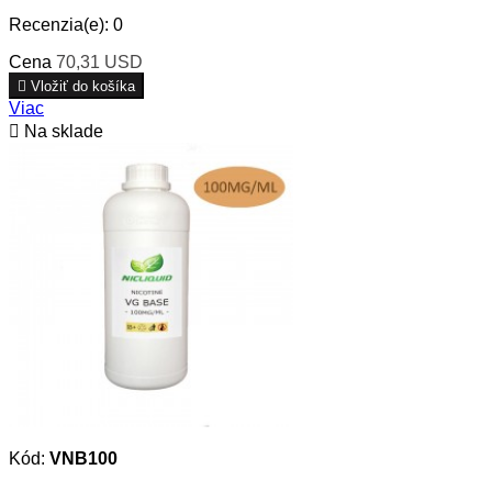
Recenzia(e):
0
Cena
70,31 USD

Vložiť do košíka
Viac

Na sklade
Kód:
VNB100