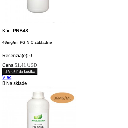
Kód:
PNB48
48mg/ml PG NIC základne
Recenzia(e):
0
Cena
51,41 USD

Vložiť do košíka
Viac

Na sklade