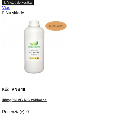

Vložiť do košíka
Viac

Na sklade
Kód:
VNB48
48mg/ml VG NIC základne
Recenzia(e):
0