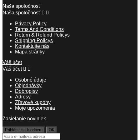
Naša spoločnosť
Naša spoločnosť


Privacy Policy
Terms And Conditions
Return & Refund Policys
Shipping-Policys
Kontaktujte nás
Mapa stránky
Váš účet
Váš účet


Osobné údaje
Objednávky
Dobropisy
Adresy
Zľavové kupóny
Moje upozornenia
Zasielanie noviniek