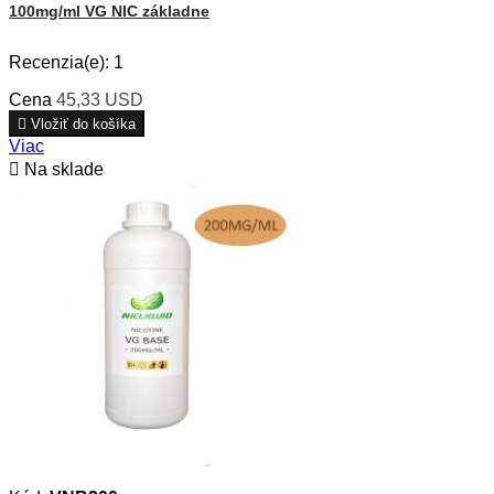
100mg/ml VG NIC základne
Recenzia(e):
1
Cena
45,33 USD

Vložiť do košíka
Viac

Na sklade