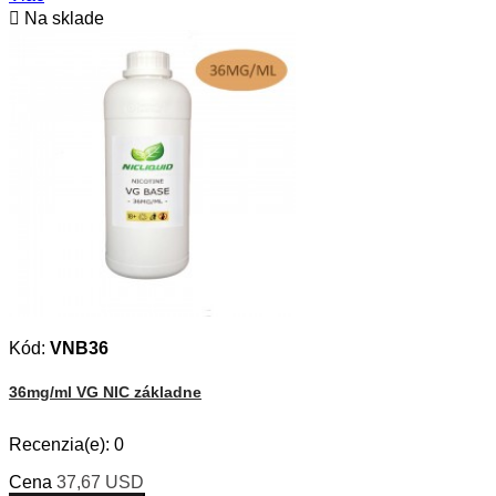

Na sklade
Kód:
VNB36
36mg/ml VG NIC základne
Recenzia(e):
0
Cena
37,67 USD