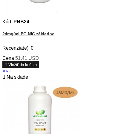
Kód:
PNB24
24mg/ml PG NIC základne
Recenzia(e):
0
Cena
51,41 USD

Vložiť do košíka
Viac

Na sklade