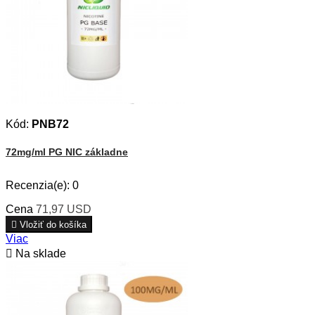
Kód:
PNB72
72mg/ml PG NIC základne
Recenzia(e):
0
Cena
71,97 USD

Vložiť do košíka
Viac

Na sklade