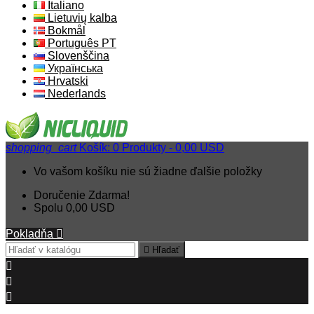
Italiano
Lietuvių kalba
Bokmål
Português PT
Slovenščina
Українська
Hrvatski
Nederlands
shopping_cart
Košík:
0
Produkty - 0,00 USD
Vo vašom košíku nie sú žiadne ďalšie položky
Doručenie
Zdarma!
Spolu
0,00 USD
Pokladňa


Hľadať


