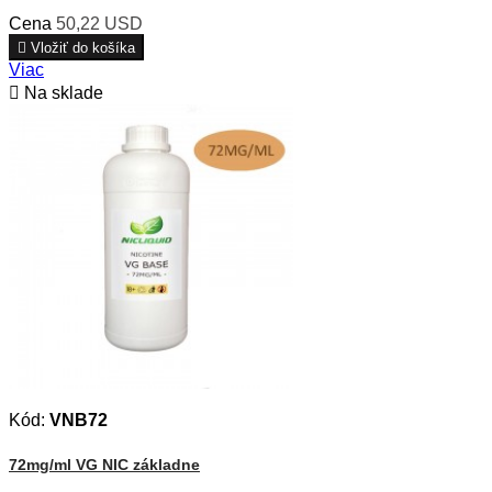
Cena
50,22 USD

Vložiť do košíka
Viac

Na sklade
Kód:
VNB72
72mg/ml VG NIC základne