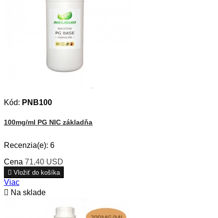
Kód:
PNB100
100mg/ml PG NIC základňa
Recenzia(e):
6
Cena
71,40 USD

Vložiť do košíka
Viac

Na sklade