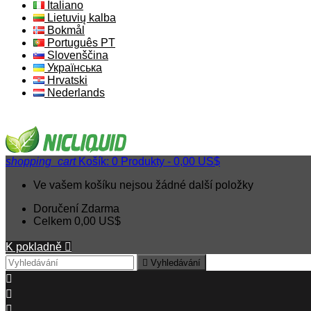
Italiano
Lietuvių kalba
Bokmål
Português PT
Slovenščina
Українська
Hrvatski
Nederlands
shopping_cart
Košík:
0
Produkty - 0,00 US$
Ve vašem košíku nejsou žádné další položky
Doručení
Zdarma
Celkem
0,00 US$
K pokladně


Vyhledávání


