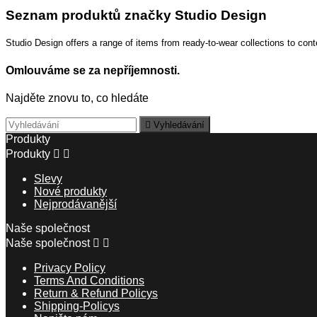
Seznam produktů značky Studio Design
Studio Design offers a range of items from ready-to-wear collections to con
Omlouváme se za nepříjemnosti.
Najděte znovu to, co hledáte

Vyhledávání
Produkty
Produkty


Slevy
Nové produkty
Nejprodávanější
Naše společnost
Naše společnost


Privacy Policy
Terms And Conditions
Return & Refund Policys
Shipping-Policys