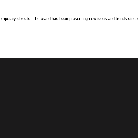
temporary objects. The brand has been presenting new ideas and trends since 