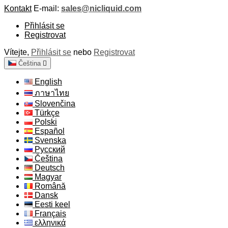
Kontakt
E-mail:
sales@nicliquid.com
Přihlásit se
Registrovat
Vítejte,
Přihlásit se
nebo
Registrovat
Čeština

English
ภาษาไทย
Slovenčina
Türkçe
Polski
Español
Svenska
Русский
Čeština
Deutsch
Magyar
Română
Dansk
Eesti keel
Français
ελληνικά