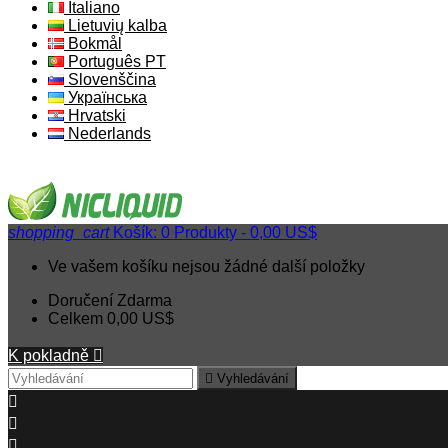
Italiano
Lietuvių kalba
Bokmål
Português PT
Slovenščina
Українська
Hrvatski
Nederlands
shopping_cart
Košík:
0
Produkty - 0,00 US$
Ve vašem košíku nejsou žádné další položky
Doručení
Zdarma
Celkem
0,00 US$
K pokladně


Vyhledávání


