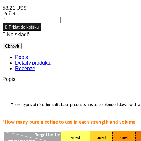
58,21 US$
Počet

Přidat do košíku

Na skladě
Popis
Detaily produktu
Recenze
Popis
These types of nicotine salts base products has to be blended down with a 
*How many pure nicotine to use in each strength
and volume