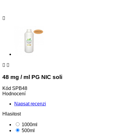



48 mg / ml PG NIC soli
Kód
SPB48
Hodnocení
Napsat recenzi
Hlasitost
1000ml
500ml