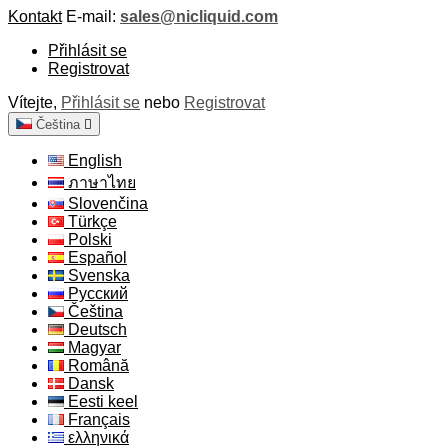
Kontakt
E-mail:
sales@nicliquid.com
Přihlásit se
Registrovat
Vítejte,
Přihlásit se
nebo
Registrovat
Čeština

English
ภาษาไทย
Slovenčina
Türkçe
Polski
Español
Svenska
Русский
Čeština
Deutsch
Magyar
Română
Dansk
Eesti keel
Français
ελληνικά