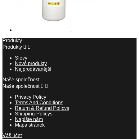
Produkty
Produkty


Slevy
Nové produkty
Nejprodávanější
Naše společnost
Naše společnost


Privacy Policy
Terms And Conditions
Return & Refund Policys
Shipping-Policys
Napište nám
Mapa stránek
Váš účet