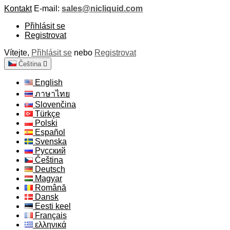
Kontakt
E-mail:
sales@nicliquid.com
Přihlásit se
Registrovat
Vítejte,
Přihlásit se
nebo
Registrovat
Čeština

English
ภาษาไทย
Slovenčina
Türkçe
Polski
Español
Svenska
Русский
Čeština
Deutsch
Magyar
Română
Dansk
Eesti keel
Français
ελληνικά