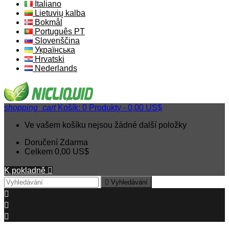
Italiano
Lietuvių kalba
Bokmål
Português PT
Slovenščina
Українська
Hrvatski
Nederlands
shopping_cart
Košík:
0
Produkty - 0,00 US$
Ve vašem košíku nejsou žádné další položky
Doručení
Zdarma
Celkem
0,00 US$
K pokladně


Vyhledávání


