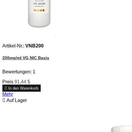
Artikel-Nr.:
VNB200
200mg/ml VG NIC Basis
Bewertungen:
1
Preis
91,44 $

In den Warenkorb
Mehr

Auf Lager