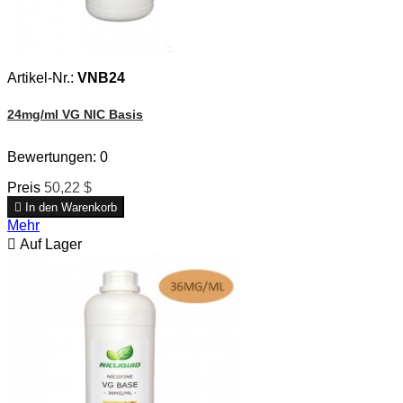
Artikel-Nr.:
VNB24
24mg/ml VG NIC Basis
Bewertungen:
0
Preis
50,22 $

In den Warenkorb
Mehr

Auf Lager