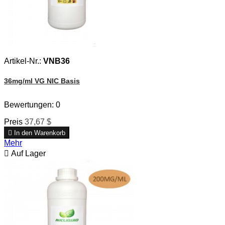
Artikel-Nr.:
VNB36
36mg/ml VG NIC Basis
Bewertungen:
0
Preis
37,67 $

In den Warenkorb
Mehr

Auf Lager