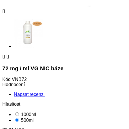



72 mg / ml VG NIC báze
Kód
VNB72
Hodnocení
Napsat recenzi
Hlasitost
1000ml
500ml