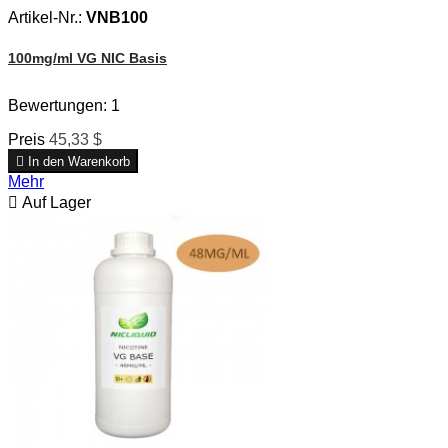
Artikel-Nr.:
VNB100
100mg/ml VG NIC Basis
Bewertungen:
1
Preis
45,33 $

In den Warenkorb
Mehr

Auf Lager