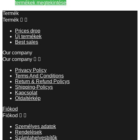
termékek megtekintése
Termék
Termék


Prices drop
Új termékek
Best sales
Our company
Our company


Privacy Policy
Terms And Conditions
Return & Refund Policys
Shipping-Policys
Kapcsolat
Oldaltérkép
Fiókod
Fiókod


Személyes adatok
Rendelések
Számlahelyesbítők