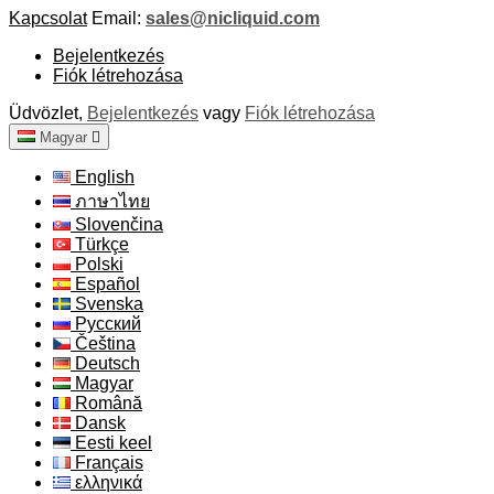
Kapcsolat
Email:
sales@nicliquid.com
Bejelentkezés
Fiók létrehozása
Üdvözlet,
Bejelentkezés
vagy
Fiók létrehozása
Magyar

English
ภาษาไทย
Slovenčina
Türkçe
Polski
Español
Svenska
Русский
Čeština
Deutsch
Magyar
Română
Dansk
Eesti keel
Français
ελληνικά