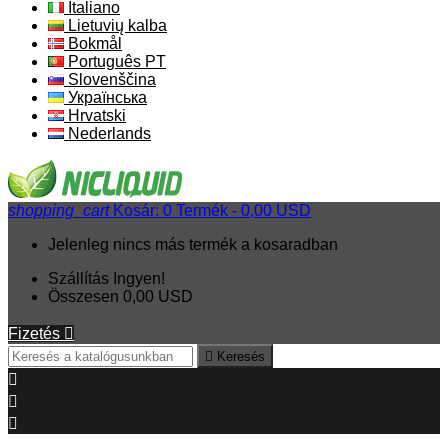
Italiano
Lietuvių kalba
Bokmål
Português PT
Slovenščina
Українська
Hrvatski
Nederlands
shopping_cart
Kosár:
0
Termék - 0,00 USD
Jelenleg nincs más termék a kosaradban
Szállítás
Ingyen!
Összesen
0,00 USD
Fizetés


Keresés


