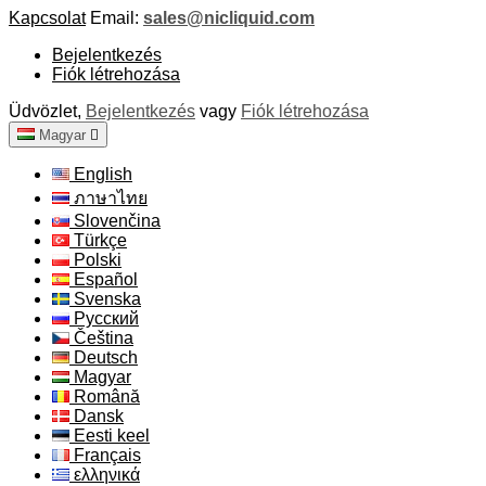
Kapcsolat
Email:
sales@nicliquid.com
Bejelentkezés
Fiók létrehozása
Üdvözlet,
Bejelentkezés
vagy
Fiók létrehozása
Magyar

English
ภาษาไทย
Slovenčina
Türkçe
Polski
Español
Svenska
Русский
Čeština
Deutsch
Magyar
Română
Dansk
Eesti keel
Français
ελληνικά