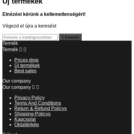
Új termékek
Elnézést kérünk a kellemetlenségért!
Végezd el újra a keresést

Keresés
Termék
Termék


Prices drop
Új termékek
Best sales
Our company
Our company


Privacy Policy
Terms And Conditions
Return & Refund Policys
Shipping-Policys
Kapcsolat
Oldaltérkép