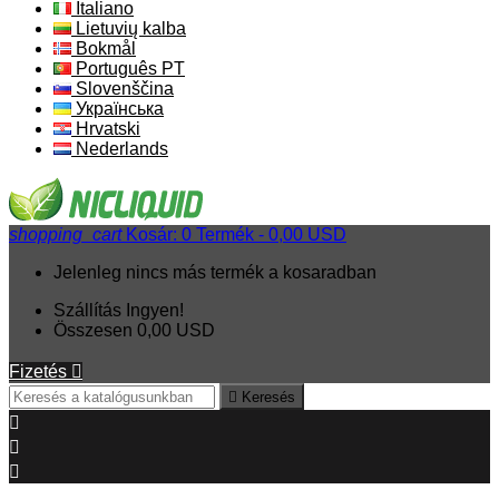
Italiano
Lietuvių kalba
Bokmål
Português PT
Slovenščina
Українська
Hrvatski
Nederlands
shopping_cart
Kosár:
0
Termék - 0,00 USD
Jelenleg nincs más termék a kosaradban
Szállítás
Ingyen!
Összesen
0,00 USD
Fizetés


Keresés


