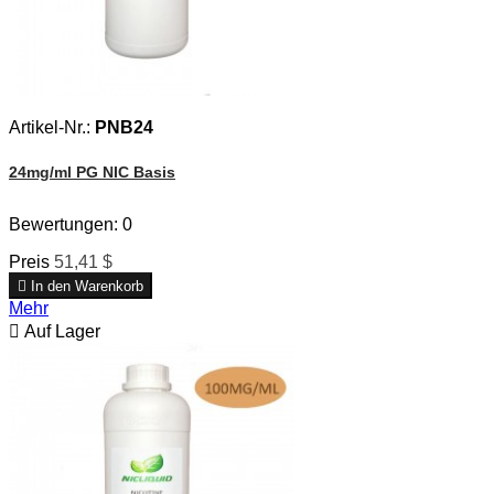
Artikel-Nr.:
PNB24
24mg/ml PG NIC Basis
Bewertungen:
0
Preis
51,41 $

In den Warenkorb
Mehr

Auf Lager