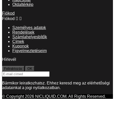
Oldaltérkép
Fiókod
Fiókod


Személyes adatok
Rendelések
Számlahelyesbítők
Címek
Kuponok
Figyelmeztetéseim
Hírlevél
Bármikor leiratkozhatsz. Ehhez keresd meg az elérhetőségi
adatainkat a jogi nyilatkozatban.
© Copyright 2026 NICLIQUID.COM. All Rights Reserved.