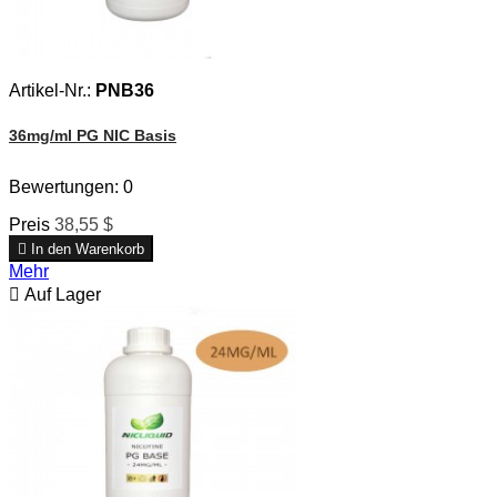
Artikel-Nr.:
PNB36
36mg/ml PG NIC Basis
Bewertungen:
0
Preis
38,55 $

In den Warenkorb
Mehr

Auf Lager