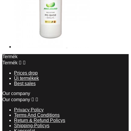
Termék
Termék


Prices drop
Új termékek
Best sales
Our company
Our company


Privacy Policy
Terms And Conditions
Return & Refund Policys
Shipping-Policys
Kapcsolat