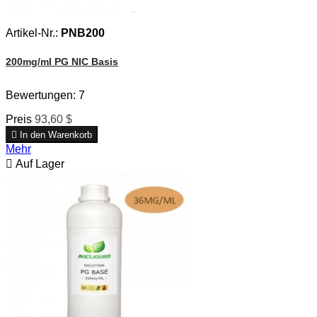
Artikel-Nr.:
PNB200
200mg/ml PG NIC Basis
Bewertungen:
7
Preis
93,60 $

In den Warenkorb
Mehr

Auf Lager