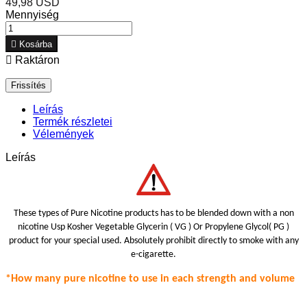
49,98 USD
Mennyiség

Kosárba

Raktáron
Leírás
Termék részletei
Vélemények
Leírás
These types of Pure Nicotine products has to be blended down with a non
nicotine Usp Kosher Vegetable Glycerin ( VG ) Or Propylene Glycol( PG )
product for your special use
d.
Absolutely prohibit
directly to smoke with any
e-cigarette.
*How many pure nicotine to use in each strength
and volume