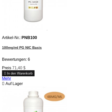
Artikel-Nr.:
PNB100
100mg/ml PG NIC Basis
Bewertungen:
6
Preis
71,40 $

In den Warenkorb
Mehr

Auf Lager