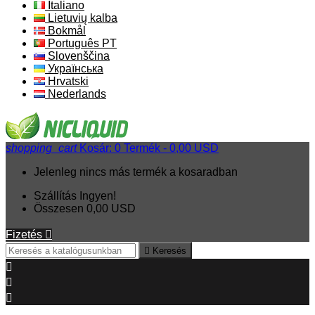
Italiano
Lietuvių kalba
Bokmål
Português PT
Slovenščina
Українська
Hrvatski
Nederlands
shopping_cart
Kosár:
0
Termék - 0,00 USD
Jelenleg nincs más termék a kosaradban
Szállítás
Ingyen!
Összesen
0,00 USD
Fizetés


Keresés


