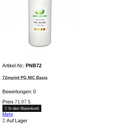
Artikel-Nr.:
PNB72
72mg/ml PG NIC Basis
Bewertungen:
0
Preis
71,97 $

In den Warenkorb
Mehr

Auf Lager