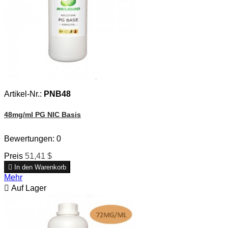
Artikel-Nr.:
PNB48
48mg/ml PG NIC Basis
Bewertungen:
0
Preis
51,41 $

In den Warenkorb
Mehr

Auf Lager