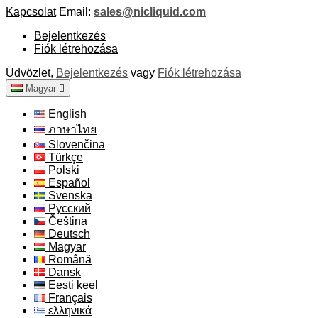
Kapcsolat
Email:
sales@nicliquid.com
Bejelentkezés
Fiók létrehozása
Üdvözlet,
Bejelentkezés
vagy
Fiók létrehozása
Magyar

English
ภาษาไทย
Slovenčina
Türkçe
Polski
Español
Svenska
Русский
Čeština
Deutsch
Magyar
Română
Dansk
Eesti keel
Français
ελληνικά