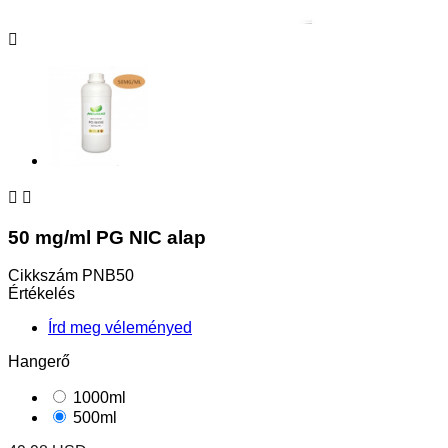



50 mg/ml PG NIC alap
Cikkszám
PNB50
Értékelés
Írd meg véleményed
Hangerő
1000ml
500ml