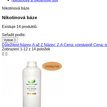
Nikotinové a nikotinové soli
Nikotinová báze
Nikotinová báze
Existuje 14 produktů.
Seřadit podle:
Vybrat

Důležitost
Název, A až Z
Název: Z-A
Cena: vzestupně
Cena: s
Zobrazení 1-12 z 14 položek

