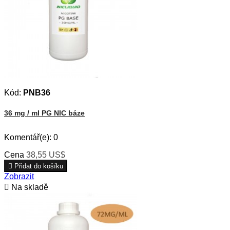
Kód:
PNB36
36 mg / ml PG NIC báze
Komentář(e):
0
Cena
38,55 US$

Přidat do košíku
Zobrazit

Na skladě