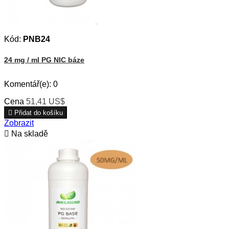
Kód:
PNB24
24 mg / ml PG NIC báze
Komentář(e):
0
Cena
51,41 US$

Přidat do košíku
Zobrazit

Na skladě