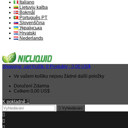
Italiano
Lietuvių kalba
Bokmål
Português PT
Slovenščina
Українська
Hrvatski
Nederlands
shopping_cart
Košík:
0
Produkty - 0,00 US$
Ve vašem košíku nejsou žádné další položky
Doručení
Zdarma
Celkem
0,00 US$
K pokladně


Vyhledávání


