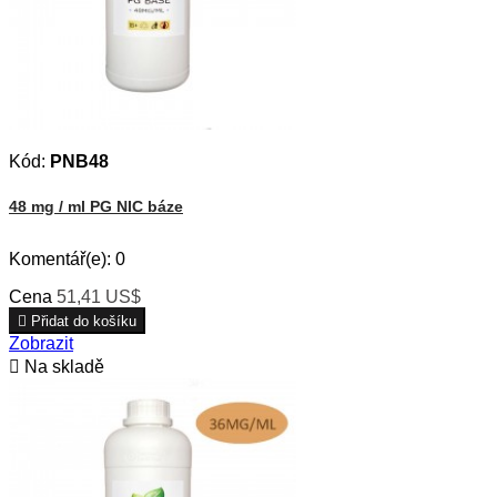
Kód:
PNB48
48 mg / ml PG NIC báze
Komentář(e):
0
Cena
51,41 US$

Přidat do košíku
Zobrazit

Na skladě