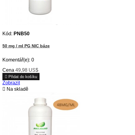
Kód:
PNB50
50 mg / ml PG NIC báze
Komentář(e):
0
Cena
49,98 US$

Přidat do košíku
Zobrazit

Na skladě