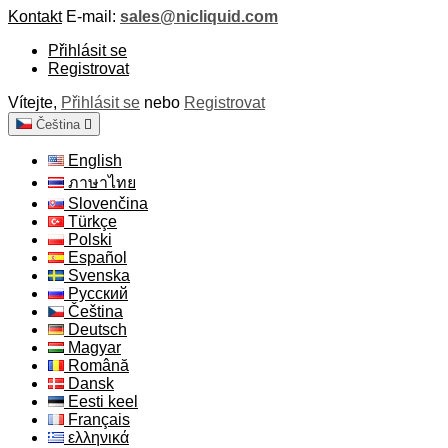
Kontakt
E-mail:
sales@nicliquid.com
Přihlásit se
Registrovat
Vítejte,
Přihlásit se
nebo
Registrovat
Čeština

English
ภาษาไทย
Slovenčina
Türkçe
Polski
Español
Svenska
Русский
Čeština
Deutsch
Magyar
Română
Dansk
Eesti keel
Français
ελληνικά