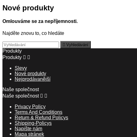
Nové produkty
Omlouváme se za nepříjemnosti.
Najděte znovu to, co hledáte

Vyhledávání
Produkty
Produkty


Slevy
Nové produkty
Nejprodávanější
Naše společnost
Naše společnost


Privacy Policy
Terms And Conditions
Return & Refund Policys
Shipping-Policys
Napište nám
Mapa stránek