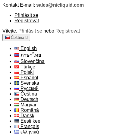
Kontakt
E-mail:
sales@nicliquid.com
Přihlásit se
Registrovat
Vítejte,
Přihlásit se
nebo
Registrovat
Čeština

English
ภาษาไทย
Slovenčina
Türkçe
Polski
Español
Svenska
Русский
Čeština
Deutsch
Magyar
Română
Dansk
Eesti keel
Français
ελληνικά