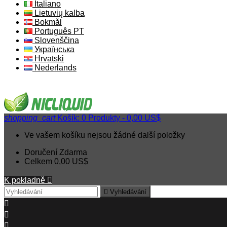
Italiano
Lietuvių kalba
Bokmål
Português PT
Slovenščina
Українська
Hrvatski
Nederlands
shopping_cart
Košík:
0
Produkty - 0,00 US$
Ve vašem košíku nejsou žádné další položky
Doručení
Zdarma
Celkem
0,00 US$
K pokladně


Vyhledávání


