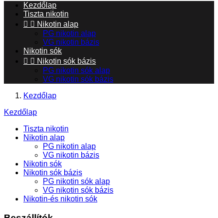
Kezdőlap
Tiszta nikotin


Nikotin alap
PG nikotin alap
VG nikotin bázis
Nikotin sók


Nikotin sók bázis
PG nikotin sók alap
VG nikotin sók bázis
Kezdőlap
Kezdőlap
Tiszta nikotin
Nikotin alap
PG nikotin alap
VG nikotin bázis
Nikotin sók
Nikotin sók bázis
PG nikotin sók alap
VG nikotin sók bázis
Nikotin-és nikotin sók
Beszállítók