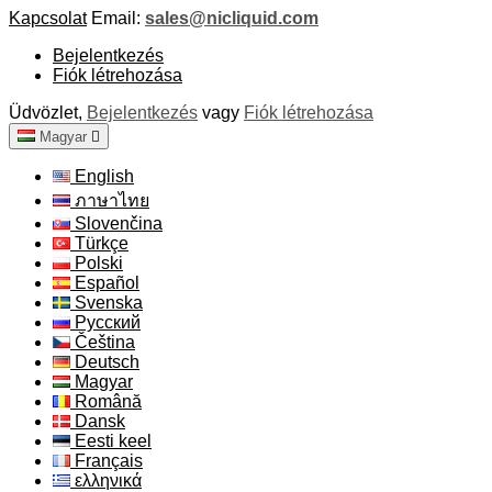
Kapcsolat
Email:
sales@nicliquid.com
Bejelentkezés
Fiók létrehozása
Üdvözlet,
Bejelentkezés
vagy
Fiók létrehozása
Magyar

English
ภาษาไทย
Slovenčina
Türkçe
Polski
Español
Svenska
Русский
Čeština
Deutsch
Magyar
Română
Dansk
Eesti keel
Français
ελληνικά