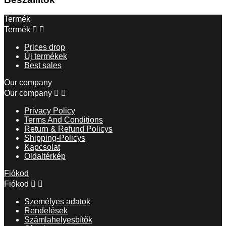
Termék
Termék


Prices drop
Új termékek
Best sales
Our company
Our company


Privacy Policy
Terms And Conditions
Return & Refund Policys
Shipping-Policys
Kapcsolat
Oldaltérkép
Fiókod
Fiókod


Személyes adatok
Rendelések
Számlahelyesbítők