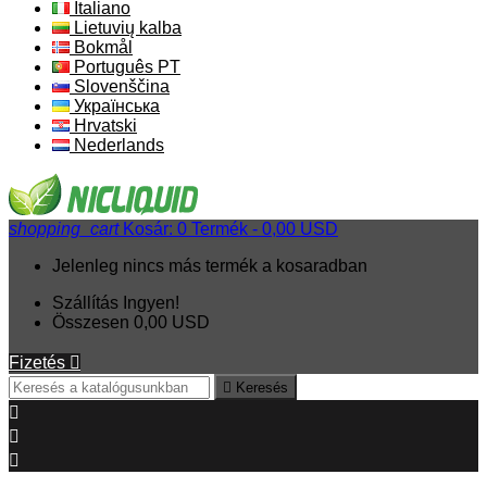
Italiano
Lietuvių kalba
Bokmål
Português PT
Slovenščina
Українська
Hrvatski
Nederlands
shopping_cart
Kosár:
0
Termék - 0,00 USD
Jelenleg nincs más termék a kosaradban
Szállítás
Ingyen!
Összesen
0,00 USD
Fizetés


Keresés


