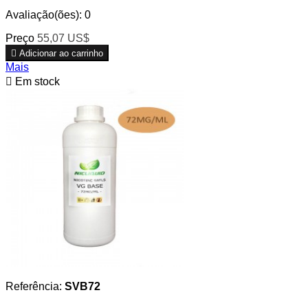
Avaliação(ões):
0
Preço
55,07 US$

Adicionar ao carrinho
Mais

Em stock
Referência:
SVB72