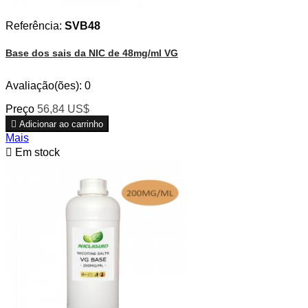
Referência:
SVB48
Base dos sais da NIC de 48mg/ml VG
Avaliação(ões):
0
Preço
56,84 US$

Adicionar ao carrinho
Mais

Em stock