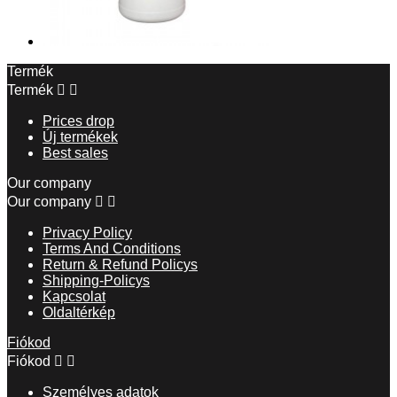
Termék
Termék


Prices drop
Új termékek
Best sales
Our company
Our company


Privacy Policy
Terms And Conditions
Return & Refund Policys
Shipping-Policys
Kapcsolat
Oldaltérkép
Fiókod
Fiókod


Személyes adatok