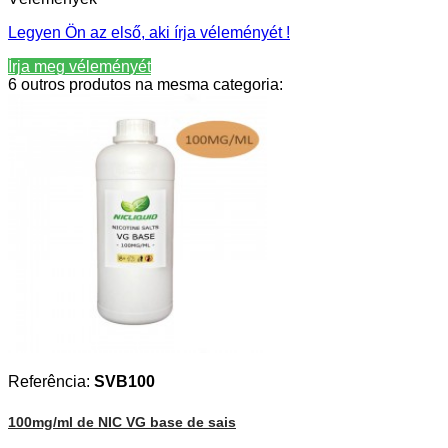
Legyen Ön az első, aki írja véleményét !
Írja meg véleményét
6 outros produtos na mesma categoria:
Referência:
SVB100
100mg/ml de NIC VG base de sais