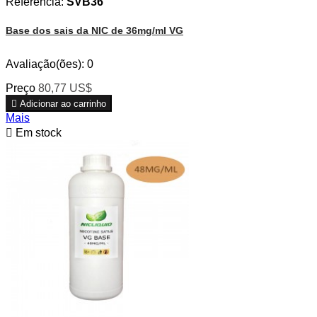
Referência:
SVB36
Base dos sais da NIC de 36mg/ml VG
Avaliação(ões):
0
Preço
80,77 US$

Adicionar ao carrinho
Mais

Em stock