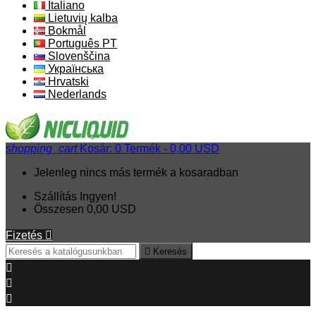
Italiano
Lietuvių kalba
Bokmål
Português PT
Slovenščina
Українська
Hrvatski
Nederlands
shopping_cart
Kosár:
0
Termék - 0,00 USD
Jelenleg nincs más termék a kosaradban
Szállítás
Ingyen!
Összesen
0,00 USD
Fizetés


Keresés


