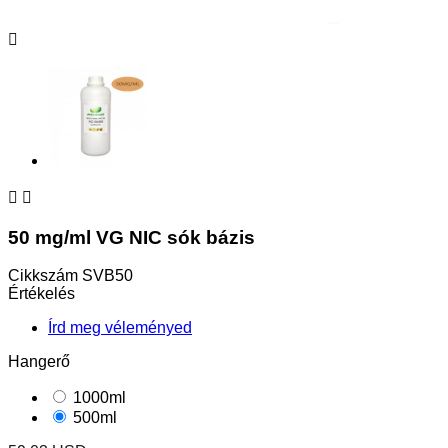



50 mg/ml VG NIC sók bázis
Cikkszám
SVB50
Értékelés
Írd meg véleményed
Hangerő
1000ml
500ml