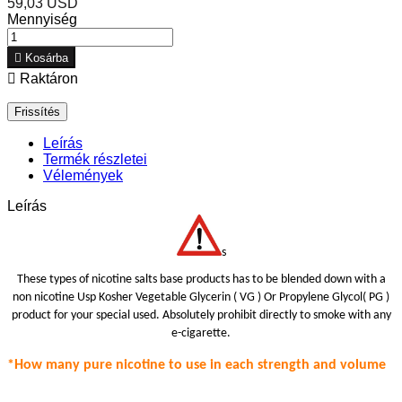
59,03 USD
Mennyiség

Kosárba

Raktáron
Leírás
Termék részletei
Vélemények
Leírás
s
These types of nicotine salts base products has to be blended down with a
non nicotine Usp Kosher Vegetable Glycerin ( VG ) Or Propylene Glycol( PG )
product for your special use
d.
Absolutely prohibit
directly to smoke with any
e-cigarette.
*How many pure nicotine to use in each strength
and volume