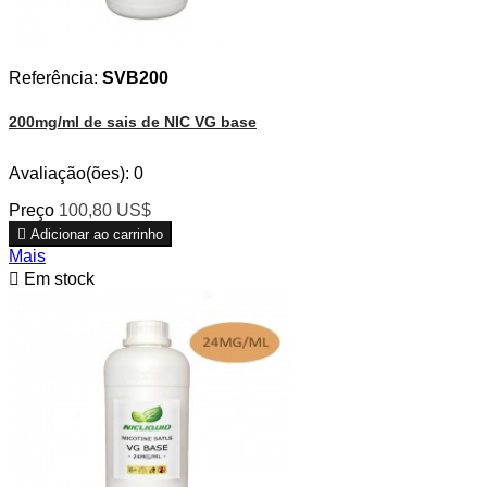
Referência:
SVB200
200mg/ml de sais de NIC VG base
Avaliação(ões):
0
Preço
100,80 US$

Adicionar ao carrinho
Mais

Em stock