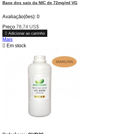
Base dos sais da NIC de 72mg/ml VG
Avaliação(ões):
0
Preço
78,74 US$

Adicionar ao carrinho
Mais

Em stock