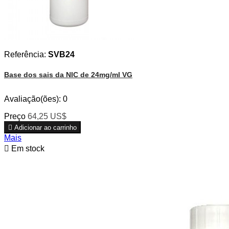
Referência:
SVB24
Base dos sais da NIC de 24mg/ml VG
Avaliação(ões):
0
Preço
64,25 US$

Adicionar ao carrinho
Mais

Em stock