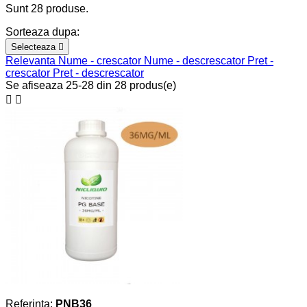
Sunt 28 produse.
Sorteaza dupa:
Selecteaza

Relevanta
Nume - crescator
Nume - descrescator
Pret -
crescator
Pret - descrescator
Se afiseaza 25-28 din 28 produs(e)


Referinta:
PNB36