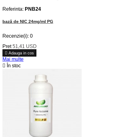
Referinta:
PNB24
bază de NIC 24mg/ml PG
Recenzie(i):
0
Pret
51,41 USD

Adauga in cos
Mai multe

În stoc