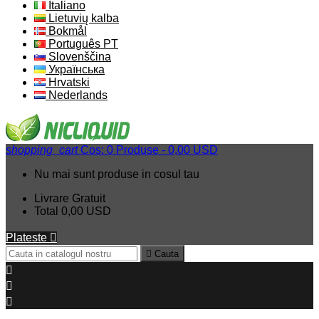
Italiano
Lietuvių kalba
Bokmål
Português PT
Slovenščina
Українська
Hrvatski
Nederlands
shopping_cart
Cos:
0
Produse - 0,00 USD
Nu mai sunt produse in cosul tau
Livrare
Gratuit
Total
0,00 USD
Plateste


Cauta


