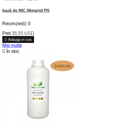
bază de NIC 36mg/ml PG
Recenzie(i):
0
Pret
38,55 USD

Adauga in cos
Mai multe

În stoc