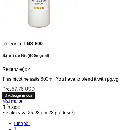
Referinta:
PNS-600
Săruri de Nic(600mg/ml)
Recenzie(i):
4
This nicotine salts 600ml. You have to blend it with pg/vg.
Pret
57,76 USD

Adauga in cos
Mai multe

În stoc
Se afiseaza 25-28 din 28 produs(e)

Inapoi
1