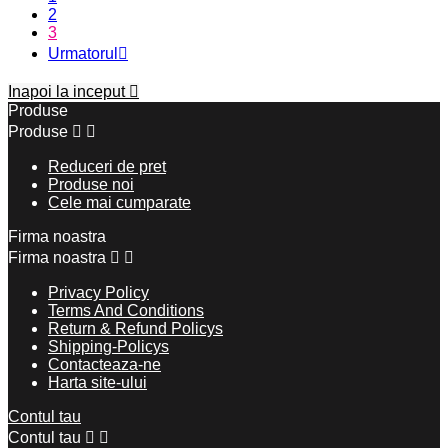
2
3
Urmatorul

Inapoi la inceput

Produse
Produse


Reduceri de pret
Produse noi
Cele mai cumparate
Firma noastra
Firma noastra


Privacy Policy
Terms And Conditions
Return & Refund Policys
Shipping-Policys
Contacteaza-ne
Harta site-ului
Contul tau
Contul tau

