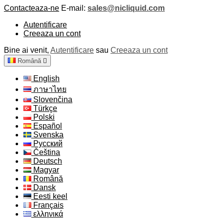
Contacteaza-ne
E-mail:
sales@nicliquid.com
Autentificare
Creeaza un cont
Bine ai venit,
Autentificare
sau
Creeaza un cont
Română

English
ภาษาไทย
Slovenčina
Türkçe
Polski
Español
Svenska
Русский
Čeština
Deutsch
Magyar
Română
Dansk
Eesti keel
Français
ελληνικά