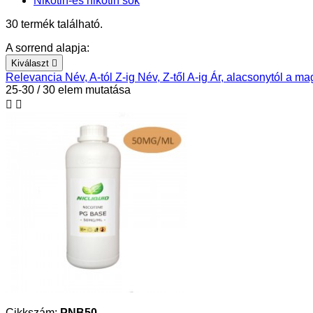
Nikotin-és nikotin sók
30 termék található.
A sorrend alapja:
Kiválaszt

Relevancia
Név, A-tól Z-ig
Név, Z-től A-ig
Ár, alacsonytól a m
25-30 / 30 elem mutatása


Cikkszám:
PNB50