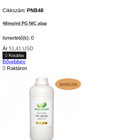
Cikkszám:
PNB48
48mg/ml PG NIC alap
Ismertető(k):
0
Ár
51,41 USD

Kosárba
Bővebben

Raktáron