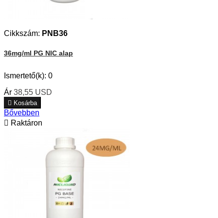
Cikkszám:
PNB36
36mg/ml PG NIC alap
Ismertető(k):
0
Ár
38,55 USD

Kosárba
Bővebben

Raktáron