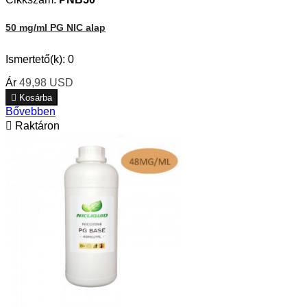
50 mg/ml PG NIC alap
Ismertető(k):
0
Ár
49,98 USD

Kosárba
Bővebben

Raktáron