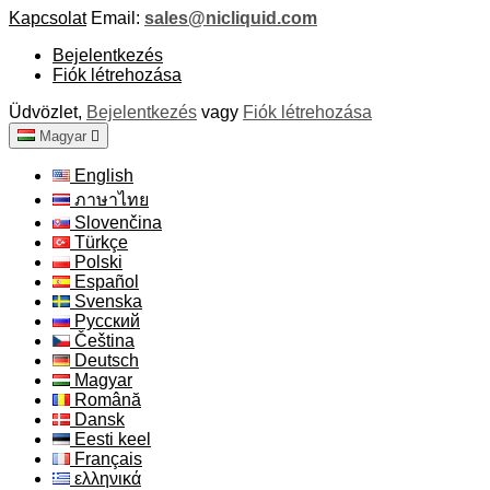
Kapcsolat
Email:
sales@nicliquid.com
Bejelentkezés
Fiók létrehozása
Üdvözlet,
Bejelentkezés
vagy
Fiók létrehozása
Magyar

English
ภาษาไทย
Slovenčina
Türkçe
Polski
Español
Svenska
Русский
Čeština
Deutsch
Magyar
Română
Dansk
Eesti keel
Français
ελληνικά