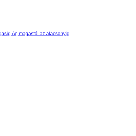
agasig
Ár, magastól az alacsonyig