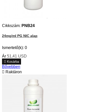
Cikkszám:
PNB24
24mg/ml PG NIC alap
Ismertető(k):
0
Ár
51,41 USD

Kosárba
Bővebben

Raktáron