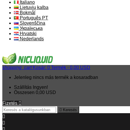
Italiano
Lietuvių kalba
Bokmål
Português PT
Slovenščina
Українська
Hrvatski
Nederlands
shopping_cart
Kosár:
0
Termék - 0,00 USD
Jelenleg nincs más termék a kosaradban
Szállítás
Ingyen!
Összesen
0,00 USD
Fizetés


Keresés


